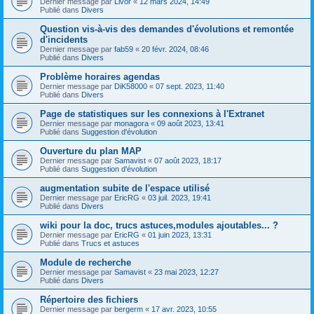
Dernier message par
Livor
«
12 mars 2024, 14:49
Publié dans
Divers
Question vis-à-vis des demandes d'évolutions et remontée
d'incidents
Dernier message par
fab59
«
20 févr. 2024, 08:46
Publié dans
Divers
Problème horaires agendas
Dernier message par
DiK58000
«
07 sept. 2023, 11:40
Publié dans
Divers
Page de statistiques sur les connexions à l'Extranet
Dernier message par
monagora
«
09 août 2023, 13:41
Publié dans
Suggestion d'évolution
Ouverture du plan MAP
Dernier message par
Samavist
«
07 août 2023, 18:17
Publié dans
Suggestion d'évolution
augmentation subite de l'espace utilisé
Dernier message par
EricRG
«
03 juil. 2023, 19:41
Publié dans
Divers
wiki pour la doc, trucs astuces,modules ajoutables... ?
Dernier message par
EricRG
«
01 juin 2023, 13:31
Publié dans
Trucs et astuces
Module de recherche
Dernier message par
Samavist
«
23 mai 2023, 12:27
Publié dans
Divers
Répertoire des fichiers
Dernier message par
bergerm
«
17 avr. 2023, 10:55