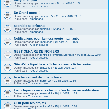
Dernier message par
pourquoipas
«
06 avr. 2016, 11:03
Publié dans
Trucs et astuces
Un Grand merci !
Dernier message par
LaurentB72
«
23 mars 2016, 09:57
Publié dans
Témoignage
agorable se présente
Dernier message par
agorable
«
12 déc. 2015, 15:10
Publié dans
Témoignage
Notifications pour la messagerie intantanée
Dernier message par
4neurones
«
04 sept. 2015, 15:05
Publié dans
Trucs et astuces
GESTIONNAIRE DE FICHIERS
Dernier message par
centre de formation apprentis
«
03 sept. 2015, 22:07
Publié dans
Trucs et astuces
Site Web cliquable et affichage dans la fiche contact
Dernier message par
Yulteam93
«
11 août 2015, 11:47
Publié dans
Trucs et astuces
téléchargement de gros fichiers
Dernier message par
indriamax
«
21 juil. 2015, 10:56
Publié dans
Trucs et astuces
Lien cliquable vers le chemin d'un fichier en notification
Dernier message par
Yulteam93
«
18 juin 2015, 14:13
Publié dans
Trucs et astuces
Outil pour les projets
Dernier message par
inokuda22
«
15 juin 2015, 10:28