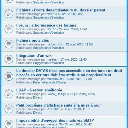
Publié dans
Suggestion d'évolution
Fichiers - Droits des utilisateurs du dossier parent
Dernier message par
ctzen
«
15 oct. 2020, 08:26
Publié dans
Suggestion d'évolution
Forum : arborescence des forums
Dernier message par
oldu77
«
26 sept. 2020, 17:41
Publié dans
Suggestion d'évolution
Fichiers mots clés
Dernier message par
michem-01
«
12 août 2020, 11:58
Publié dans
Suggestion d'évolution
Intégration d'un wiki
Dernier message par
marties
«
17 avr. 2020, 11:40
Publié dans
Suggestion d'évolution
Le dossier DATAS n'est pas accessible en écriture : un droit
d'accès en ecriture doit être attribué au proprietaire et
Dernier message par
moussa2ci
«
15 oct. 2019, 17:00
Publié dans
Paramétrage de l'Agora
LDAP - Gestion améliorée
Dernier message par
Gelco_Design
«
23 juil. 2019, 10:37
Publié dans
Divers
Petit problème d'affichage suite à la mise à jour
Dernier message par
Pixef3618
«
30 avr. 2019, 11:07
Publié dans
Divers
Impossibilité d'envoyer des mails via SMTP
Dernier message par
camexin78
«
24 avr. 2019, 00:42
Publié dans
Paramétrage de l'Agora