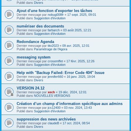
Publié dans
Divers
Ajout d'une fonction d'exporter les tâches
Dernier message par
nobug008fr
«
17 sept. 2025, 09:01
Publié dans
Suggestion d'évolution
numériser des documents
Dernier message par
farbarch
«
03 août 2025, 12:21
Publié dans
Suggestion d'évolution
Redondance Agenda
Dernier message par
tito2023
«
09 avr. 2025, 12:01
Publié dans
Paramétrage de l'Agora
messaging system
Dernier message par
crosemffet
«
17 févr. 2025, 12:26
Publié dans
Suggestion d'évolution
Help with "Backup Failed: Error Code 404" Issue
Dernier message par
jennifer660
«
16 janv. 2025, 19:04
Publié dans
Divers
VERSION 24.12
Dernier message par
xech
«
19 déc. 2024, 12:01
Publié dans
NOUVELLES VERSIONS
Création d’un champ d’information spécifique aux admins
Dernier message par
jcs12400
«
03 nov. 2024, 13:43
Publié dans
Suggestion d'évolution
suppression des news archivées
Dernier message par
claudeB
«
17 oct. 2024, 08:54
Publié dans
Divers