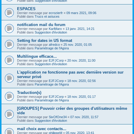
Publié dans
Suggestion d'évolution
ESPACES
Dernier message par
ecrozierfr
«
09 mars 2021, 09:06
Publié dans
Trucs et astuces
notification mail du forum
Dernier message par
KarlMarx
«
13 janv. 2021, 14:21
Publié dans
Suggestion d'évolution
Setting for dates in US format
Dernier message par
afredco
«
25 nov. 2020, 01:05
Publié dans
Paramétrage de l'Agora
Multilingue efficace...
Dernier message par
EJFJCorp
«
20 nov. 2020, 11:00
Publié dans
Suggestion d'évolution
L'application ne fonctionne pas avec dernière version sur
serveur privé
Dernier message par
EJFJCorp
«
18 nov. 2020, 02:56
Publié dans
Paramétrage de l'Agora
Traduction(s)
Dernier message par
EJFJCorp
«
18 nov. 2020, 01:17
Publié dans
Paramétrage de l'Agora
[GROUPES] Pouvoir créer des groupes d'utilisateurs même
vide
Dernier message par
SixOfOne34
«
07 nov. 2020, 11:57
Publié dans
Suggestion d'évolution
mail choix avec contacts...
Dernier message par
philippeM
«
05 nov. 2020, 13:41