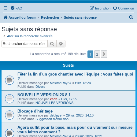
FAQ
Inscription
Connexion
R
Accueil du forum
Rechercher
Sujets sans réponse
e
Sujets sans réponse
c
Aller sur la recherche avancée
h
Rechercher
Recherche avancée
e
1
2
Suivant
La recherche a retourné 199 résultats
r
c
Sujets
h
Fêter la fin d'un gros chantier avec l'équipe : vous faites quoi
e
?
Dernier message par
MaximeRoy84
«
Hier, 18:24
r
Publié dans
Divers
NOUVELLE VERSION 26.8.1
Dernier message par
xech
«
Hier, 17:55
Publié dans
NOUVELLES VERSIONS
Blocage d'héritage
Dernier message par
deblayef
«
29 juil. 2026, 14:16
Publié dans
Suggestion d'évolution
Agora suffit pour la base, mais pour du vraiment sur mesure
vous faites comment ?
Dernier message par
MaximeRoy84
«
28 juin 2026, 18:21