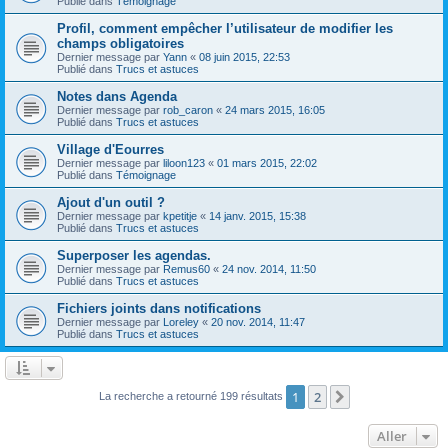
Publié dans
Témoignage
Profil, comment empêcher l’utilisateur de modifier les
champs obligatoires
Dernier message par
Yann
«
08 juin 2015, 22:53
Publié dans
Trucs et astuces
Notes dans Agenda
Dernier message par
rob_caron
«
24 mars 2015, 16:05
Publié dans
Trucs et astuces
Village d'Eourres
Dernier message par
liloon123
«
01 mars 2015, 22:02
Publié dans
Témoignage
Ajout d'un outil ?
Dernier message par
kpetitje
«
14 janv. 2015, 15:38
Publié dans
Trucs et astuces
Superposer les agendas.
Dernier message par
Remus60
«
24 nov. 2014, 11:50
Publié dans
Trucs et astuces
Fichiers joints dans notifications
Dernier message par
Loreley
«
20 nov. 2014, 11:47
Publié dans
Trucs et astuces
1
2
Suivant
La recherche a retourné 199 résultats
Aller