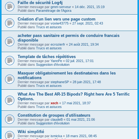
Faille de sécurité Log4j
Dernier message par
gmm-serveur
«
14 déc. 2021, 15:19
Publié dans
Paramétrage de l'Agora
Création d'un lien vers une page custom
Dernier message par
voxiw43775
«
27 sept. 2021, 02:43
Publié dans
Trucs et astuces
acheter pass sanitaire et permis de conduire francais
disponible
Dernier message par
ecrozierfr
«
24 août 2021, 19:34
Publié dans
Trucs et astuces
Template de tâches répétitives
Dernier message par
YannPe
«
02 juil. 2021, 17:01
Publié dans
Suggestion d'évolution
Masquer obligatoirement les destinataires dans les
notifications
Dernier message par
stephaneSP
«
28 juin 2021, 17:48
Publié dans
Trucs et astuces
What Are The Best AR-15 Bipods? Right here Are 5 Terrific
Options.
Dernier message par
xech
«
17 mai 2021, 18:37
Publié dans
Trucs et astuces
Constitution de groupes d'utilisateurs
Dernier message par
claudeB
«
01 mai 2021, 21:06
Publié dans
Suggestion d'évolution
Wiki simplifié
Dernier message par
ismicka
«
18 mars 2021, 08:45