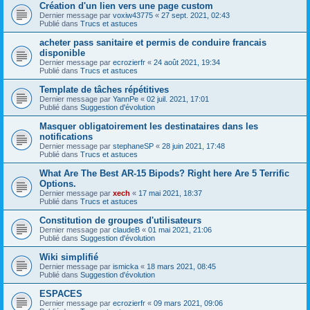
Création d'un lien vers une page custom
Dernier message par
voxiw43775
«
27 sept. 2021, 02:43
Publié dans
Trucs et astuces
acheter pass sanitaire et permis de conduire francais
disponible
Dernier message par
ecrozierfr
«
24 août 2021, 19:34
Publié dans
Trucs et astuces
Template de tâches répétitives
Dernier message par
YannPe
«
02 juil. 2021, 17:01
Publié dans
Suggestion d'évolution
Masquer obligatoirement les destinataires dans les
notifications
Dernier message par
stephaneSP
«
28 juin 2021, 17:48
Publié dans
Trucs et astuces
What Are The Best AR-15 Bipods? Right here Are 5 Terrific
Options.
Dernier message par
xech
«
17 mai 2021, 18:37
Publié dans
Trucs et astuces
Constitution de groupes d'utilisateurs
Dernier message par
claudeB
«
01 mai 2021, 21:06
Publié dans
Suggestion d'évolution
Wiki simplifié
Dernier message par
ismicka
«
18 mars 2021, 08:45
Publié dans
Suggestion d'évolution
ESPACES
Dernier message par
ecrozierfr
«
09 mars 2021, 09:06