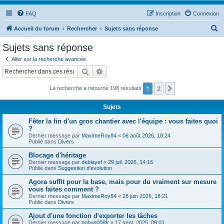
FAQ
Inscription
Connexion
R
Accueil du forum
Rechercher
Sujets sans réponse
e
Sujets sans réponse
c
Aller sur la recherche avancée
h
Rechercher
Recherche avancée
e
1
2
Suivant
La recherche a retourné 198 résultats
r
c
Sujets
h
Fêter la fin d'un gros chantier avec l'équipe : vous faites quoi
e
?
Dernier message par
MaximeRoy84
«
06 août 2026, 18:24
r
Publié dans
Divers
Blocage d'héritage
Dernier message par
deblayef
«
29 juil. 2026, 14:16
Publié dans
Suggestion d'évolution
Agora suffit pour la base, mais pour du vraiment sur mesure
vous faites comment ?
Dernier message par
MaximeRoy84
«
28 juin 2026, 18:21
Publié dans
Divers
Ajout d'une fonction d'exporter les tâches
Dernier message par
nobug008fr
«
17 sept. 2025, 09:01