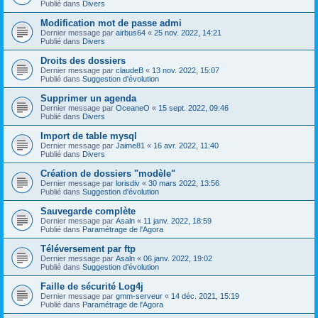
Publié dans
Divers
Modification mot de passe admi
Dernier message par
airbus64
«
25 nov. 2022, 14:21
Publié dans
Divers
Droits des dossiers
Dernier message par
claudeB
«
13 nov. 2022, 15:07
Publié dans
Suggestion d'évolution
Supprimer un agenda
Dernier message par
OceaneO
«
15 sept. 2022, 09:46
Publié dans
Divers
Import de table mysql
Dernier message par
Jaime81
«
16 avr. 2022, 11:40
Publié dans
Divers
Création de dossiers "modèle"
Dernier message par
lorisdiv
«
30 mars 2022, 13:56
Publié dans
Suggestion d'évolution
Sauvegarde complète
Dernier message par
Asaln
«
11 janv. 2022, 18:59
Publié dans
Paramétrage de l'Agora
Téléversement par ftp
Dernier message par
Asaln
«
06 janv. 2022, 19:02
Publié dans
Suggestion d'évolution
Faille de sécurité Log4j
Dernier message par
gmm-serveur
«
14 déc. 2021, 15:19
Publié dans
Paramétrage de l'Agora