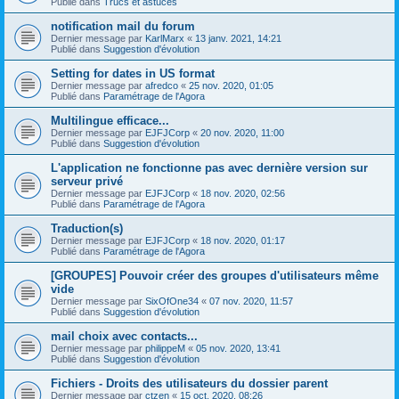
Publié dans
Trucs et astuces
notification mail du forum
Dernier message par
KarlMarx
«
13 janv. 2021, 14:21
Publié dans
Suggestion d'évolution
Setting for dates in US format
Dernier message par
afredco
«
25 nov. 2020, 01:05
Publié dans
Paramétrage de l'Agora
Multilingue efficace...
Dernier message par
EJFJCorp
«
20 nov. 2020, 11:00
Publié dans
Suggestion d'évolution
L'application ne fonctionne pas avec dernière version sur
serveur privé
Dernier message par
EJFJCorp
«
18 nov. 2020, 02:56
Publié dans
Paramétrage de l'Agora
Traduction(s)
Dernier message par
EJFJCorp
«
18 nov. 2020, 01:17
Publié dans
Paramétrage de l'Agora
[GROUPES] Pouvoir créer des groupes d'utilisateurs même
vide
Dernier message par
SixOfOne34
«
07 nov. 2020, 11:57
Publié dans
Suggestion d'évolution
mail choix avec contacts...
Dernier message par
philippeM
«
05 nov. 2020, 13:41
Publié dans
Suggestion d'évolution
Fichiers - Droits des utilisateurs du dossier parent
Dernier message par
ctzen
«
15 oct. 2020, 08:26