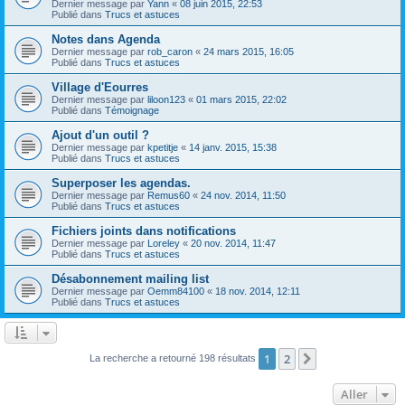
Dernier message par
Yann
«
08 juin 2015, 22:53
Publié dans
Trucs et astuces
Notes dans Agenda
Dernier message par
rob_caron
«
24 mars 2015, 16:05
Publié dans
Trucs et astuces
Village d'Eourres
Dernier message par
liloon123
«
01 mars 2015, 22:02
Publié dans
Témoignage
Ajout d'un outil ?
Dernier message par
kpetitje
«
14 janv. 2015, 15:38
Publié dans
Trucs et astuces
Superposer les agendas.
Dernier message par
Remus60
«
24 nov. 2014, 11:50
Publié dans
Trucs et astuces
Fichiers joints dans notifications
Dernier message par
Loreley
«
20 nov. 2014, 11:47
Publié dans
Trucs et astuces
Désabonnement mailing list
Dernier message par
Oemm84100
«
18 nov. 2014, 12:11
Publié dans
Trucs et astuces
1
2
Suivant
La recherche a retourné 198 résultats
Aller