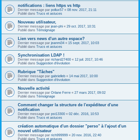
notifications : liens https vs http
Dernier message par
pollux57
«
08 nov. 2017, 21:11
Publié dans
Trucs et astuces
Nouveau utilisateur,
Dernier message par
jean-phi
«
29 oct. 2017, 10:31
Publié dans
Témoignage
Lien vers news d'un autre espace?
Dernier message par
jeanmi34
«
15 sept. 2017, 10:03
Publié dans
Trucs et astuces
Synchronisation LDAP !
Dernier message par
richard27400
«
12 juil. 2017, 10:46
Publié dans
Suggestion d'évolution
Rubrique "Tâches"
Dernier message par
gabrielleb
«
14 mai 2017, 10:00
Publié dans
Suggestion d'évolution
Nouvelle activité
Dernier message par
Orlane Ferre
«
27 mars 2017, 09:02
Publié dans
Témoignage
Comment changer la structure de l'expéditeur d'une
notification
Dernier message par
pst13300
«
02 déc. 2016, 10:53
Publié dans
Trucs et astuces
création automatique d'un dossier "perso" à l'ajout d'un
nouvel utilisateur
Dernier message par
rich999999
«
20 nov. 2016, 22:40
Publié dans
Trucs et astuces