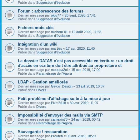
Publié dans
Suggestion d'évolution
Forum : arborescence des forums
Dernier message par
oldu77
«
26 sept. 2020, 17:41
Publié dans
Suggestion d'évolution
Fichiers mots clés
Dernier message par
michem-01
«
12 août 2020, 11:58
Publié dans
Suggestion d'évolution
Intégration d'un wiki
Dernier message par
marties
«
17 avr. 2020, 11:40
Publié dans
Suggestion d'évolution
Le dossier DATAS n'est pas accessible en écriture : un droit
d'accès en ecriture doit être attribué au proprietaire et
Dernier message par
moussa2ci
«
15 oct. 2019, 17:00
Publié dans
Paramétrage de l'Agora
LDAP - Gestion améliorée
Dernier message par
Gelco_Design
«
23 juil. 2019, 10:37
Publié dans
Divers
Petit problème d'affichage suite à la mise à jour
Dernier message par
Pixef3618
«
30 avr. 2019, 11:07
Publié dans
Divers
Impossibilité d'envoyer des mails via SMTP
Dernier message par
camexin78
«
24 avr. 2019, 00:42
Publié dans
Paramétrage de l'Agora
Sauvegarde / restauration
Dernier message par
Piloutch
«
06 avr. 2019, 18:20
Publié dans
Divers