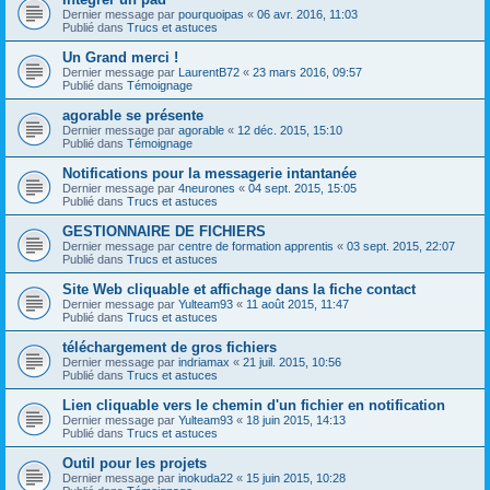
Dernier message par
pourquoipas
«
06 avr. 2016, 11:03
Publié dans
Trucs et astuces
Un Grand merci !
Dernier message par
LaurentB72
«
23 mars 2016, 09:57
Publié dans
Témoignage
agorable se présente
Dernier message par
agorable
«
12 déc. 2015, 15:10
Publié dans
Témoignage
Notifications pour la messagerie intantanée
Dernier message par
4neurones
«
04 sept. 2015, 15:05
Publié dans
Trucs et astuces
GESTIONNAIRE DE FICHIERS
Dernier message par
centre de formation apprentis
«
03 sept. 2015, 22:07
Publié dans
Trucs et astuces
Site Web cliquable et affichage dans la fiche contact
Dernier message par
Yulteam93
«
11 août 2015, 11:47
Publié dans
Trucs et astuces
téléchargement de gros fichiers
Dernier message par
indriamax
«
21 juil. 2015, 10:56
Publié dans
Trucs et astuces
Lien cliquable vers le chemin d'un fichier en notification
Dernier message par
Yulteam93
«
18 juin 2015, 14:13
Publié dans
Trucs et astuces
Outil pour les projets
Dernier message par
inokuda22
«
15 juin 2015, 10:28