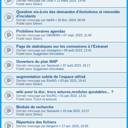
Dernier message par
Livor
«
12 mars 2024, 14:49
Publié dans
Divers
Question vis-à-vis des demandes d'évolutions et remontée
d'incidents
Dernier message par
fab59
«
20 févr. 2024, 08:46
Publié dans
Divers
Problème horaires agendas
Dernier message par
DiK58000
«
07 sept. 2023, 11:40
Publié dans
Divers
Page de statistiques sur les connexions à l'Extranet
Dernier message par
monagora
«
09 août 2023, 13:41
Publié dans
Suggestion d'évolution
Ouverture du plan MAP
Dernier message par
Samavist
«
07 août 2023, 18:17
Publié dans
Suggestion d'évolution
augmentation subite de l'espace utilisé
Dernier message par
EricRG
«
03 juil. 2023, 19:41
Publié dans
Divers
wiki pour la doc, trucs astuces,modules ajoutables... ?
Dernier message par
EricRG
«
01 juin 2023, 13:31
Publié dans
Trucs et astuces
Module de recherche
Dernier message par
Samavist
«
23 mai 2023, 12:27
Publié dans
Divers
Répertoire des fichiers
Dernier message par
bergerm
«
17 avr. 2023, 10:55