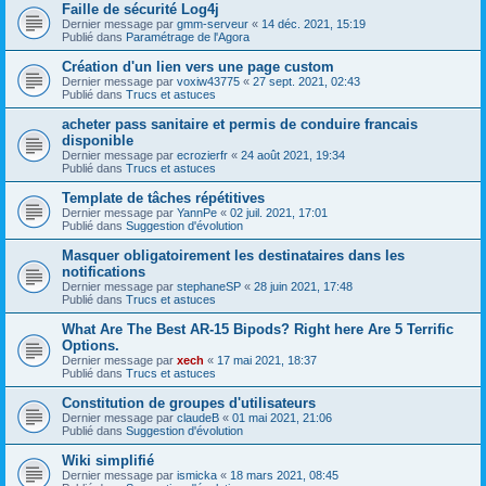
Faille de sécurité Log4j
Dernier message par
gmm-serveur
«
14 déc. 2021, 15:19
Publié dans
Paramétrage de l'Agora
Création d'un lien vers une page custom
Dernier message par
voxiw43775
«
27 sept. 2021, 02:43
Publié dans
Trucs et astuces
acheter pass sanitaire et permis de conduire francais
disponible
Dernier message par
ecrozierfr
«
24 août 2021, 19:34
Publié dans
Trucs et astuces
Template de tâches répétitives
Dernier message par
YannPe
«
02 juil. 2021, 17:01
Publié dans
Suggestion d'évolution
Masquer obligatoirement les destinataires dans les
notifications
Dernier message par
stephaneSP
«
28 juin 2021, 17:48
Publié dans
Trucs et astuces
What Are The Best AR-15 Bipods? Right here Are 5 Terrific
Options.
Dernier message par
xech
«
17 mai 2021, 18:37
Publié dans
Trucs et astuces
Constitution de groupes d'utilisateurs
Dernier message par
claudeB
«
01 mai 2021, 21:06
Publié dans
Suggestion d'évolution
Wiki simplifié
Dernier message par
ismicka
«
18 mars 2021, 08:45