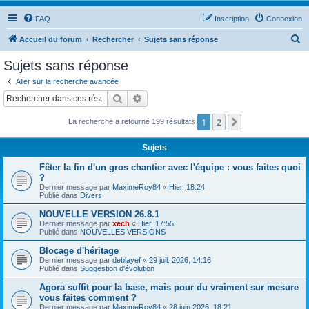
FAQ
Inscription
Connexion
R
Accueil du forum
Rechercher
Sujets sans réponse
e
Sujets sans réponse
c
Aller sur la recherche avancée
h
Rechercher
Recherche avancée
e
1
2
Suivant
La recherche a retourné 199 résultats
r
c
Sujets
h
Fêter la fin d'un gros chantier avec l'équipe : vous faites quoi
e
?
Dernier message par
MaximeRoy84
«
Hier, 18:24
r
Publié dans
Divers
NOUVELLE VERSION 26.8.1
Dernier message par
xech
«
Hier, 17:55
Publié dans
NOUVELLES VERSIONS
Blocage d'héritage
Dernier message par
deblayef
«
29 juil. 2026, 14:16
Publié dans
Suggestion d'évolution
Agora suffit pour la base, mais pour du vraiment sur mesure
vous faites comment ?
Dernier message par
MaximeRoy84
«
28 juin 2026, 18:21