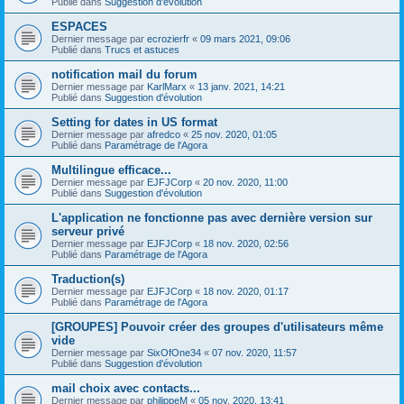
Publié dans
Suggestion d'évolution
ESPACES
Dernier message par
ecrozierfr
«
09 mars 2021, 09:06
Publié dans
Trucs et astuces
notification mail du forum
Dernier message par
KarlMarx
«
13 janv. 2021, 14:21
Publié dans
Suggestion d'évolution
Setting for dates in US format
Dernier message par
afredco
«
25 nov. 2020, 01:05
Publié dans
Paramétrage de l'Agora
Multilingue efficace...
Dernier message par
EJFJCorp
«
20 nov. 2020, 11:00
Publié dans
Suggestion d'évolution
L'application ne fonctionne pas avec dernière version sur
serveur privé
Dernier message par
EJFJCorp
«
18 nov. 2020, 02:56
Publié dans
Paramétrage de l'Agora
Traduction(s)
Dernier message par
EJFJCorp
«
18 nov. 2020, 01:17
Publié dans
Paramétrage de l'Agora
[GROUPES] Pouvoir créer des groupes d'utilisateurs même
vide
Dernier message par
SixOfOne34
«
07 nov. 2020, 11:57
Publié dans
Suggestion d'évolution
mail choix avec contacts...
Dernier message par
philippeM
«
05 nov. 2020, 13:41