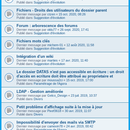
Publié dans
Suggestion d'évolution
Fichiers - Droits des utilisateurs du dossier parent
Dernier message par
ctzen
«
15 oct. 2020, 08:26
Publié dans
Suggestion d'évolution
Forum : arborescence des forums
Dernier message par
oldu77
«
26 sept. 2020, 17:41
Publié dans
Suggestion d'évolution
Fichiers mots clés
Dernier message par
michem-01
«
12 août 2020, 11:58
Publié dans
Suggestion d'évolution
Intégration d'un wiki
Dernier message par
marties
«
17 avr. 2020, 11:40
Publié dans
Suggestion d'évolution
Le dossier DATAS n'est pas accessible en écriture : un droit
d'accès en ecriture doit être attribué au proprietaire et
Dernier message par
moussa2ci
«
15 oct. 2019, 17:00
Publié dans
Paramétrage de l'Agora
LDAP - Gestion améliorée
Dernier message par
Gelco_Design
«
23 juil. 2019, 10:37
Publié dans
Divers
Petit problème d'affichage suite à la mise à jour
Dernier message par
Pixef3618
«
30 avr. 2019, 11:07
Publié dans
Divers
Impossibilité d'envoyer des mails via SMTP
Dernier message par
camexin78
«
24 avr. 2019, 00:42
Publié dans
Paramétrage de l'Agora