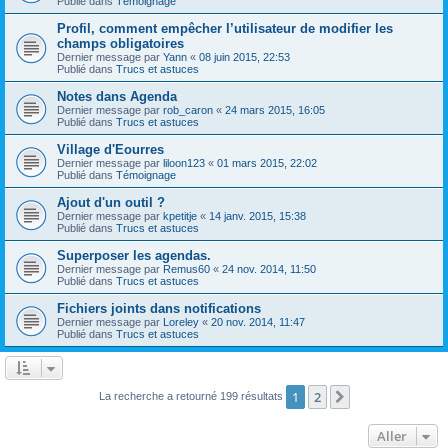
Publié dans
Témoignage
Profil, comment empêcher l’utilisateur de modifier les
champs obligatoires
Dernier message par
Yann
«
08 juin 2015, 22:53
Publié dans
Trucs et astuces
Notes dans Agenda
Dernier message par
rob_caron
«
24 mars 2015, 16:05
Publié dans
Trucs et astuces
Village d'Eourres
Dernier message par
liloon123
«
01 mars 2015, 22:02
Publié dans
Témoignage
Ajout d'un outil ?
Dernier message par
kpetitje
«
14 janv. 2015, 15:38
Publié dans
Trucs et astuces
Superposer les agendas.
Dernier message par
Remus60
«
24 nov. 2014, 11:50
Publié dans
Trucs et astuces
Fichiers joints dans notifications
Dernier message par
Loreley
«
20 nov. 2014, 11:47
Publié dans
Trucs et astuces
1
2
Suivant
La recherche a retourné 199 résultats
Aller