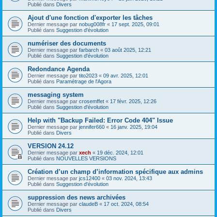
Publié dans
Divers
Ajout d'une fonction d'exporter les tâches
Dernier message par
nobug008fr
«
17 sept. 2025, 09:01
Publié dans
Suggestion d'évolution
numériser des documents
Dernier message par
farbarch
«
03 août 2025, 12:21
Publié dans
Suggestion d'évolution
Redondance Agenda
Dernier message par
tito2023
«
09 avr. 2025, 12:01
Publié dans
Paramétrage de l'Agora
messaging system
Dernier message par
crosemffet
«
17 févr. 2025, 12:26
Publié dans
Suggestion d'évolution
Help with "Backup Failed: Error Code 404" Issue
Dernier message par
jennifer660
«
16 janv. 2025, 19:04
Publié dans
Divers
VERSION 24.12
Dernier message par
xech
«
19 déc. 2024, 12:01
Publié dans
NOUVELLES VERSIONS
Création d’un champ d’information spécifique aux admins
Dernier message par
jcs12400
«
03 nov. 2024, 13:43
Publié dans
Suggestion d'évolution
suppression des news archivées
Dernier message par
claudeB
«
17 oct. 2024, 08:54
Publié dans
Divers