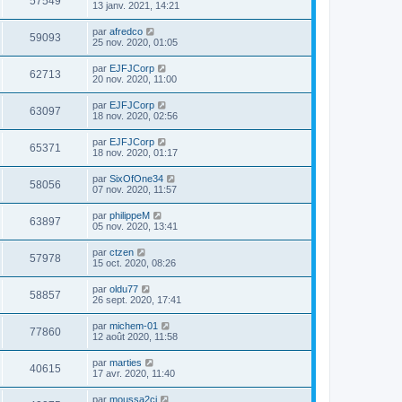
57549
13 janv. 2021, 14:21
par
afredco
59093
25 nov. 2020, 01:05
par
EJFJCorp
62713
20 nov. 2020, 11:00
par
EJFJCorp
63097
18 nov. 2020, 02:56
par
EJFJCorp
65371
18 nov. 2020, 01:17
par
SixOfOne34
58056
07 nov. 2020, 11:57
par
philippeM
63897
05 nov. 2020, 13:41
par
ctzen
57978
15 oct. 2020, 08:26
par
oldu77
58857
26 sept. 2020, 17:41
par
michem-01
77860
12 août 2020, 11:58
par
marties
40615
17 avr. 2020, 11:40
par
moussa2ci