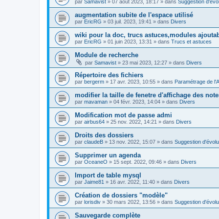
par
Samavist
»
07 août 2023, 18:17
» dans
Suggestion d'évol
augmentation subite de l'espace utilisé
par
EricRG
»
03 juil. 2023, 19:41
» dans
Divers
wiki pour la doc, trucs astuces,modules ajoutab
par
EricRG
»
01 juin 2023, 13:31
» dans
Trucs et astuces
Module de recherche
par
Samavist
»
23 mai 2023, 12:27
» dans
Divers
Répertoire des fichiers
par
bergerm
»
17 avr. 2023, 10:55
» dans
Paramétrage de l'
modifier la taille de fenetre d'affichage des not
par
mavaman
»
04 févr. 2023, 14:04
» dans
Divers
Modification mot de passe admi
par
airbus64
»
25 nov. 2022, 14:21
» dans
Divers
Droits des dossiers
par
claudeB
»
13 nov. 2022, 15:07
» dans
Suggestion d'évolu
Supprimer un agenda
par
OceaneO
»
15 sept. 2022, 09:46
» dans
Divers
Import de table mysql
par
Jaime81
»
16 avr. 2022, 11:40
» dans
Divers
Création de dossiers "modèle"
par
lorisdiv
»
30 mars 2022, 13:56
» dans
Suggestion d'évolu
Sauvegarde complète