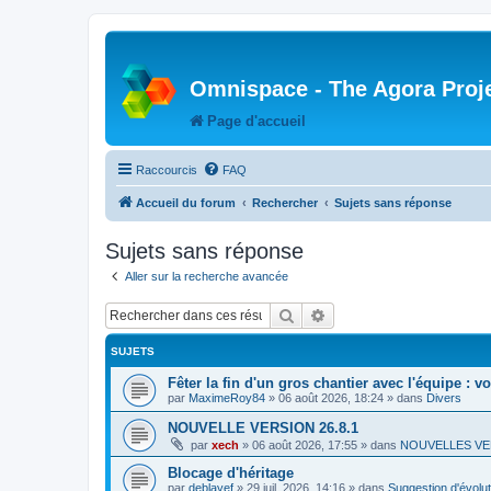
Omnispace - The Agora Proj
Page d'accueil
Raccourcis
FAQ
Accueil du forum
Rechercher
Sujets sans réponse
Sujets sans réponse
Aller sur la recherche avancée
Rechercher
Recherche avancée
SUJETS
Fêter la fin d'un gros chantier avec l'équipe : v
par
MaximeRoy84
»
06 août 2026, 18:24
» dans
Divers
NOUVELLE VERSION 26.8.1
par
xech
»
06 août 2026, 17:55
» dans
NOUVELLES VE
Blocage d'héritage
par
deblayef
»
29 juil. 2026, 14:16
» dans
Suggestion d'évolut