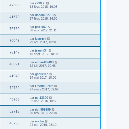
par
its9000
47600
18 févr. 2018, 19:03
par
dadou13270
41673
17 févr. 2018, 14:50
par
pollux57
76760
08 nov. 2017, 21:11
par
jean-phi
76643
29 oct. 2017, 10:31
par
jeanmi34
78147
15 sept. 2017, 10:03
par
richard27400
46691
12 juil. 2017, 10:46
par
gabrielleb
41043
14 mai 2017, 10:00
par
Orlane Ferre
72732
27 mars 2017, 09:02
par
pst13300
49769
02 déc. 2016, 10:53
par
rich999999
52718
20 nov. 2016, 22:40
par
nocha
43758
24 oct. 2016, 08:10