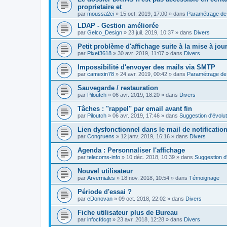
proprietaire et
par
moussa2ci
»
15 oct. 2019, 17:00
» dans
Paramétrage de 
LDAP - Gestion améliorée
par
Gelco_Design
»
23 juil. 2019, 10:37
» dans
Divers
Petit problème d'affichage suite à la mise à jou
par
Pixef3618
»
30 avr. 2019, 11:07
» dans
Divers
Impossibilité d'envoyer des mails via SMTP
par
camexin78
»
24 avr. 2019, 00:42
» dans
Paramétrage de 
Sauvegarde / restauration
par
Piloutch
»
06 avr. 2019, 18:20
» dans
Divers
Tâches : "rappel" par email avant fin
par
Piloutch
»
06 avr. 2019, 17:46
» dans
Suggestion d'évolut
Lien dysfonctionnel dans le mail de notificatio
par
Congruens
»
12 janv. 2019, 16:16
» dans
Divers
Agenda : Personnaliser l'affichage
par
telecoms-info
»
10 déc. 2018, 10:39
» dans
Suggestion d'
Nouvel utilisateur
par
Arverniales
»
18 nov. 2018, 10:54
» dans
Témoignage
Période d'essai ?
par
eDonovan
»
09 oct. 2018, 22:02
» dans
Divers
Fiche utilisateur plus de Bureau
par
infocfdcgt
»
23 avr. 2018, 12:28
» dans
Divers