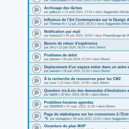
Archivage des tâches
par
galiezyn
»
13 août 2024, 13:43
» dans
Suggestion d'évolu
Influence de l'Art Contemporain sur le Design d
par
Thomas-N
»
12 juil. 2024, 06:33
» dans
Suggestion d'évo
Notification par mail
par
kamou13
»
05 juil. 2024, 19:50
» dans
Paramétrage de l'
Besoin de retour d'expérience
par
Jin-]
»
12 juin 2024, 06:55
» dans
Divers
Probleme de debit
par
patnam
»
06 juin 2024, 21:54
» dans
Divers
Deplacement d'un espace entier dans un autre
par
patnam
»
06 juin 2024, 21:52
» dans
Divers
À la recherche de ressources pour les CM2
par
Livor
»
12 mars 2024, 14:49
» dans
Divers
Question vis-à-vis des demandes d'évolutions e
par
fab59
»
20 févr. 2024, 08:46
» dans
Divers
Problème horaires agendas
par
DiK58000
»
07 sept. 2023, 11:40
» dans
Divers
Page de statistiques sur les connexions à l'Ext
par
monagora
»
09 août 2023, 13:41
» dans
Suggestion d
Ouverture du plan MAP