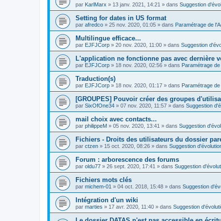
par
KarlMarx
»
13 janv. 2021, 14:21
» dans
Suggestion d'évol
Setting for dates in US format
par
afredco
»
25 nov. 2020, 01:05
» dans
Paramétrage de l'
Multilingue efficace...
par
EJFJCorp
»
20 nov. 2020, 11:00
» dans
Suggestion d'évo
L'application ne fonctionne pas avec dernière v
par
EJFJCorp
»
18 nov. 2020, 02:56
» dans
Paramétrage de 
Traduction(s)
par
EJFJCorp
»
18 nov. 2020, 01:17
» dans
Paramétrage de 
[GROUPES] Pouvoir créer des groupes d'utilis
par
SixOfOne34
»
07 nov. 2020, 11:57
» dans
Suggestion d'é
mail choix avec contacts...
par
philippeM
»
05 nov. 2020, 13:41
» dans
Suggestion d'évol
Fichiers - Droits des utilisateurs du dossier par
par
ctzen
»
15 oct. 2020, 08:26
» dans
Suggestion d'évolutio
Forum : arborescence des forums
par
oldu77
»
26 sept. 2020, 17:41
» dans
Suggestion d'évolut
Fichiers mots clés
par
michem-01
»
04 oct. 2018, 15:48
» dans
Suggestion d'év
Intégration d'un wiki
par
marties
»
17 avr. 2020, 11:40
» dans
Suggestion d'évolut
Le dossier DATAS n'est pas accessible en écritur