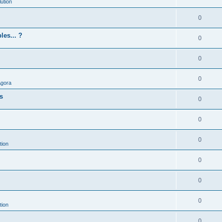
ution
0
les... ?
0
0
0
Agora
es
0
0
0
tion
0
0
0
tion
0