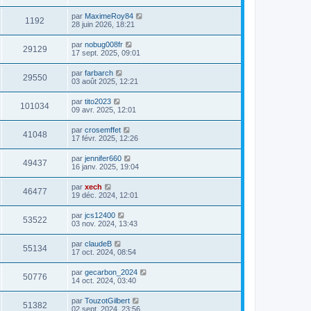
par
MaximeRoy84
1192
28 juin 2026, 18:21
par
nobug008fr
29129
17 sept. 2025, 09:01
par
farbarch
29550
03 août 2025, 12:21
par
tito2023
101034
09 avr. 2025, 12:01
par
crosemffet
41048
17 févr. 2025, 12:26
par
jennifer660
49437
16 janv. 2025, 19:04
par
xech
46477
19 déc. 2024, 12:01
par
jcs12400
53522
03 nov. 2024, 13:43
par
claudeB
55134
17 oct. 2024, 08:54
par
gecarbon_2024
50776
14 oct. 2024, 03:40
par
TouzotGilbert
51382
02 sept. 2024, 23:56