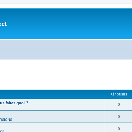
ect
RÉPONSES
ous faites quoi ?
0
0
RSIONS
0
ion