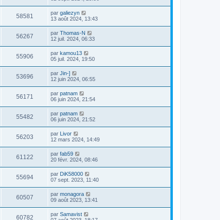
par
galiezyn
58581
13 août 2024, 13:43
par
Thomas-N
56267
12 juil. 2024, 06:33
par
kamou13
55906
05 juil. 2024, 19:50
par
Jin-]
53696
12 juin 2024, 06:55
par
patnam
56171
06 juin 2024, 21:54
par
patnam
55482
06 juin 2024, 21:52
par
Livor
56203
12 mars 2024, 14:49
par
fab59
61122
20 févr. 2024, 08:46
par
DiK58000
55694
07 sept. 2023, 11:40
par
monagora
60507
09 août 2023, 13:41
par
Samavist
60782
07 août 2023, 18:17