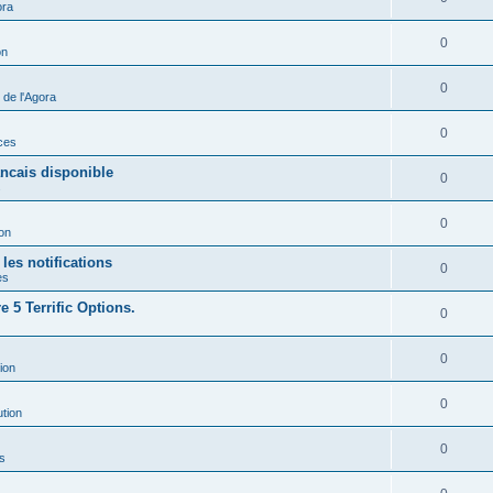
ora
0
on
0
de l'Agora
0
ces
ancais disponible
0
s
0
ion
les notifications
0
es
 5 Terrific Options.
0
0
ion
0
ution
0
s