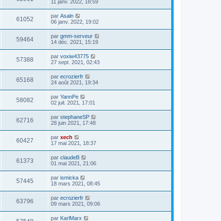
11 janv. 2022, 18:59
par
Asaln
61052
06 janv. 2022, 19:02
par
gmm-serveur
59464
14 déc. 2021, 15:19
par
voxiw43775
57388
27 sept. 2021, 02:43
par
ecrozierfr
65168
24 août 2021, 19:34
par
YannPe
58082
02 juil. 2021, 17:01
par
stephaneSP
62716
28 juin 2021, 17:48
par
xech
60427
17 mai 2021, 18:37
par
claudeB
61373
01 mai 2021, 21:06
par
ismicka
57445
18 mars 2021, 08:45
par
ecrozierfr
63796
09 mars 2021, 09:06
par
KarlMarx