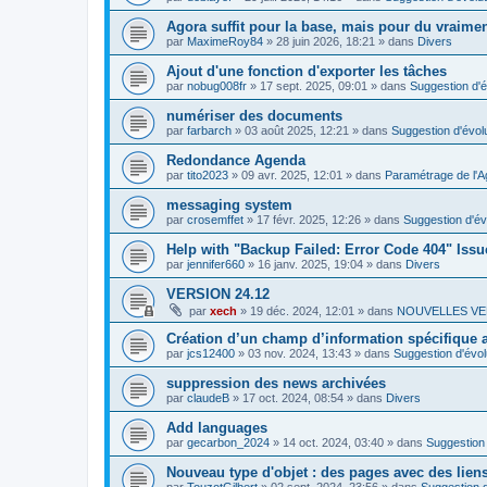
Agora suffit pour la base, mais pour du vraim
par
MaximeRoy84
»
28 juin 2026, 18:21
» dans
Divers
Ajout d'une fonction d'exporter les tâches
par
nobug008fr
»
17 sept. 2025, 09:01
» dans
Suggestion d'é
numériser des documents
par
farbarch
»
03 août 2025, 12:21
» dans
Suggestion d'évol
Redondance Agenda
par
tito2023
»
09 avr. 2025, 12:01
» dans
Paramétrage de l'A
messaging system
par
crosemffet
»
17 févr. 2025, 12:26
» dans
Suggestion d'év
Help with "Backup Failed: Error Code 404" Issu
par
jennifer660
»
16 janv. 2025, 19:04
» dans
Divers
VERSION 24.12
par
xech
»
19 déc. 2024, 12:01
» dans
NOUVELLES VE
Création d’un champ d’information spécifique
par
jcs12400
»
03 nov. 2024, 13:43
» dans
Suggestion d'évol
suppression des news archivées
par
claudeB
»
17 oct. 2024, 08:54
» dans
Divers
Add languages
par
gecarbon_2024
»
14 oct. 2024, 03:40
» dans
Suggestion 
Nouveau type d'objet : des pages avec des lien
par
TouzotGilbert
»
02 sept. 2024, 23:56
» dans
Suggestion d