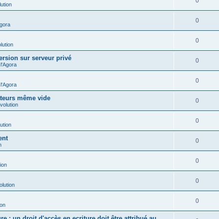
0
ution
0
Agora
0
lution
ersion sur serveur privé
0
l'Agora
0
l'Agora
ateurs même vide
0
volution
0
ution
ent
0
n
0
ion
0
olution
0
ion
e : un droit d'accès en ecriture doit être attribué au