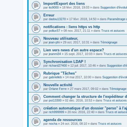
Import/Export des liens
par
its9000
»
18 févr. 2018, 19:03
» dans
Suggestion d'évolut
Erreur
par
dadou13270
»
17 févr. 2018, 14:50
» dans
Paramétrage d
notifications : liens https vs http
par
pollux57
»
08 nov. 2017, 21:11
» dans
Trucs et astuces
Nouveau utilisateur,
par
jean-phi
»
29 oct. 2017, 10:31
» dans
Témoignage
Lien vers news d'un autre espace?
par
jeanmi34
»
15 sept. 2017, 10:03
» dans
Trucs et astuces
Synchronisation LDAP !
par
richard27400
»
12 juil. 2017, 10:46
» dans
Suggestion d'é
Rubrique "Tâches"
par
gabrielleb
»
14 mai 2017, 10:00
» dans
Suggestion d'évol
Nouvelle activité
par
Orlane Ferre
»
27 mars 2017, 09:02
» dans
Témoignage
Comment changer la structure de l'expéditeur d'
par
pst13300
»
02 déc. 2016, 10:53
» dans
Trucs et astuces
création automatique d'un dossier "perso" à l'aj
par
rich999999
»
20 nov. 2016, 22:40
» dans
Trucs et astuc
agenda de ressources
par
nocha
»
24 oct. 2016, 08:10
» dans
Trucs et astuces