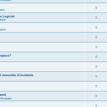
0
tion
e Logiciel
0
lution
0
Agora
0
0
 espace?
0
0
t remontée d'incidents
0
0
ranet
0
'évolution
0