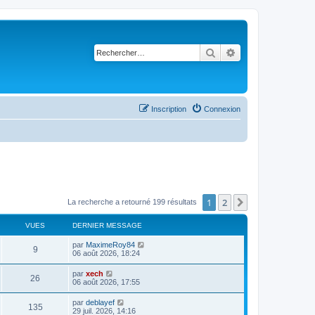
Rechercher
Recherche avancé
Inscription
Connexion
1
2
Suivant
La recherche a retourné 199 résultats
VUES
DERNIER MESSAGE
par
MaximeRoy84
9
06 août 2026, 18:24
par
xech
26
06 août 2026, 17:55
par
deblayef
135
29 juil. 2026, 14:16