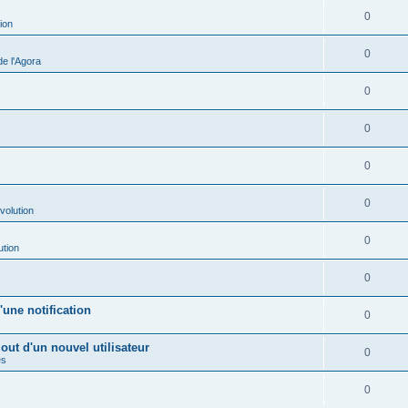
0
ion
0
e l'Agora
0
0
0
0
volution
0
ution
0
une notification
0
out d'un nouvel utilisateur
0
es
0