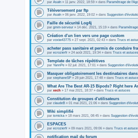
par
Asaln
»
11 janv. 2022, 18:59
» dans
Paramétrage de l'Ag
Téléversement par ftp
par
Asaln
»
06 janv. 2022, 19:02
» dans
Suggestion d'évoluti
Faille de sécurité Log4j
par
gmm-serveur
»
14 déc. 2021, 15:19
» dans
Paramétrage 
Création d'un lien vers une page custom
par
voxiw43775
»
27 sept. 2021, 02:43
» dans
Trucs et astu
acheter pass sanitaire et permis de conduire fr
par
ecrozierfr
»
24 août 2021, 19:34
» dans
Trucs et astuce
Template de tâches répétitives
par
YannPe
»
02 juil. 2021, 17:01
» dans
Suggestion d'évolut
Masquer obligatoirement les destinataires dans 
par
stephaneSP
»
28 juin 2021, 17:48
» dans
Trucs et astuc
What Are The Best AR-15 Bipods? Right here Are
par
xech
»
17 mai 2021, 18:37
» dans
Trucs et astuces
Constitution de groupes d'utilisateurs
par
claudeB
»
01 mai 2021, 21:06
» dans
Suggestion d'évolut
Wiki simplifié
par
ismicka
»
18 mars 2021, 08:45
» dans
Suggestion d'évol
ESPACES
par
ecrozierfr
»
09 mars 2021, 09:06
» dans
Trucs et astuce
notification mail du forum