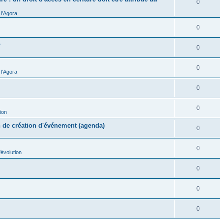
0
l'Agora
0
r
0
0
l'Agora
0
0
ion
n de création d'événement (agenda)
0
0
évolution
0
0
0