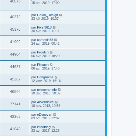
40075
15 oct. 2019, 17:00
par
Gelco_Design
40373
23 juil. 2019, 10:37
par
Pixef3618
45376
30 avr. 2019, 11:07
par
camexin78
41902
24 avr. 2019, 00:42
par
Piloutch
44904
06 avr. 2019, 18:20
par
Piloutch
44637
06 avr. 2019, 17:46
par
Congruens
45387
12 janv. 2019, 16:16
par
telecoms-info
46566
10 déc. 2018, 10:39
par
Arverniales
77141
18 nov. 2018, 10:54
par
eDonovan
42362
09 oct. 2018, 22:02
par
infocfdcgt
41043
23 avr. 2018, 12:28