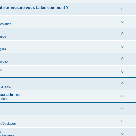
ent sur mesure vous faites comment ?
0
0
volution
0
ution
0
gora
0
olution
e
0
0
RSIONS
 aux admins
0
ution
0
0
d'évolution
s
0
'évolution