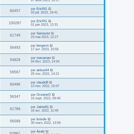
par
EricRG
60457
03 juil. 2023, 19:41
par
EricRG
100287
01 juin 2023, 13:31
par
Samavist
61749
23 mai 2023, 12:27
par
bergerm
56493
17 avr. 2023, 10:55
par
mavaman
54829
04 févr. 2023, 14:04
par
airbus64
59567
25 nov. 2022, 14:21
par
claudeB
60496
13 nov. 2022, 15:07
par
OceaneO
56347
15 sept. 2022, 09:46
par
Jaime81
61789
16 avr. 2022, 11:40
par
lorisdiv
56589
30 mars 2022, 13:56
par
Asaln
62961