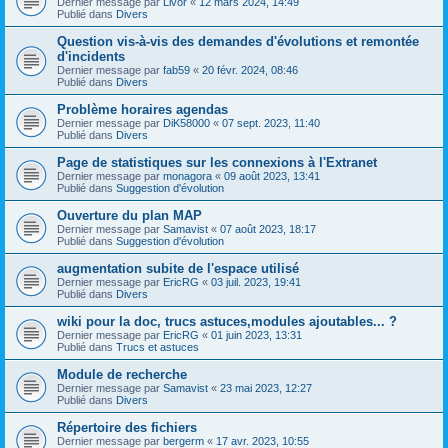
Dernier message par
Livor
«
12 mars 2024, 14:49
Publié dans
Divers
Question vis-à-vis des demandes d'évolutions et remontée
d'incidents
Dernier message par
fab59
«
20 févr. 2024, 08:46
Publié dans
Divers
Problème horaires agendas
Dernier message par
DiK58000
«
07 sept. 2023, 11:40
Publié dans
Divers
Page de statistiques sur les connexions à l'Extranet
Dernier message par
monagora
«
09 août 2023, 13:41
Publié dans
Suggestion d'évolution
Ouverture du plan MAP
Dernier message par
Samavist
«
07 août 2023, 18:17
Publié dans
Suggestion d'évolution
augmentation subite de l'espace utilisé
Dernier message par
EricRG
«
03 juil. 2023, 19:41
Publié dans
Divers
wiki pour la doc, trucs astuces,modules ajoutables... ?
Dernier message par
EricRG
«
01 juin 2023, 13:31
Publié dans
Trucs et astuces
Module de recherche
Dernier message par
Samavist
«
23 mai 2023, 12:27
Publié dans
Divers
Répertoire des fichiers
Dernier message par
bergerm
«
17 avr. 2023, 10:55