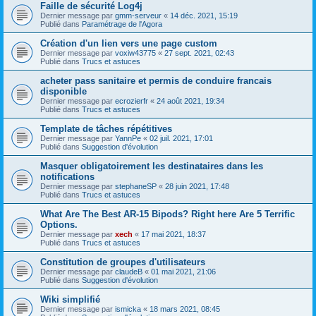
Faille de sécurité Log4j
Dernier message par
gmm-serveur
«
14 déc. 2021, 15:19
Publié dans
Paramétrage de l'Agora
Création d'un lien vers une page custom
Dernier message par
voxiw43775
«
27 sept. 2021, 02:43
Publié dans
Trucs et astuces
acheter pass sanitaire et permis de conduire francais
disponible
Dernier message par
ecrozierfr
«
24 août 2021, 19:34
Publié dans
Trucs et astuces
Template de tâches répétitives
Dernier message par
YannPe
«
02 juil. 2021, 17:01
Publié dans
Suggestion d'évolution
Masquer obligatoirement les destinataires dans les
notifications
Dernier message par
stephaneSP
«
28 juin 2021, 17:48
Publié dans
Trucs et astuces
What Are The Best AR-15 Bipods? Right here Are 5 Terrific
Options.
Dernier message par
xech
«
17 mai 2021, 18:37
Publié dans
Trucs et astuces
Constitution de groupes d'utilisateurs
Dernier message par
claudeB
«
01 mai 2021, 21:06
Publié dans
Suggestion d'évolution
Wiki simplifié
Dernier message par
ismicka
«
18 mars 2021, 08:45