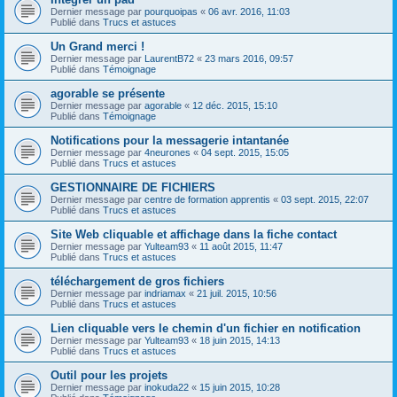
Dernier message par
pourquoipas
«
06 avr. 2016, 11:03
Publié dans
Trucs et astuces
Un Grand merci !
Dernier message par
LaurentB72
«
23 mars 2016, 09:57
Publié dans
Témoignage
agorable se présente
Dernier message par
agorable
«
12 déc. 2015, 15:10
Publié dans
Témoignage
Notifications pour la messagerie intantanée
Dernier message par
4neurones
«
04 sept. 2015, 15:05
Publié dans
Trucs et astuces
GESTIONNAIRE DE FICHIERS
Dernier message par
centre de formation apprentis
«
03 sept. 2015, 22:07
Publié dans
Trucs et astuces
Site Web cliquable et affichage dans la fiche contact
Dernier message par
Yulteam93
«
11 août 2015, 11:47
Publié dans
Trucs et astuces
téléchargement de gros fichiers
Dernier message par
indriamax
«
21 juil. 2015, 10:56
Publié dans
Trucs et astuces
Lien cliquable vers le chemin d'un fichier en notification
Dernier message par
Yulteam93
«
18 juin 2015, 14:13
Publié dans
Trucs et astuces
Outil pour les projets
Dernier message par
inokuda22
«
15 juin 2015, 10:28