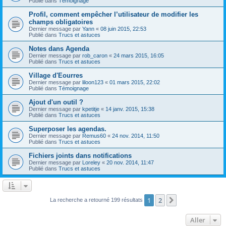
Publié dans
Témoignage
Profil, comment empêcher l’utilisateur de modifier les
champs obligatoires
Dernier message par
Yann
«
08 juin 2015, 22:53
Publié dans
Trucs et astuces
Notes dans Agenda
Dernier message par
rob_caron
«
24 mars 2015, 16:05
Publié dans
Trucs et astuces
Village d'Eourres
Dernier message par
liloon123
«
01 mars 2015, 22:02
Publié dans
Témoignage
Ajout d'un outil ?
Dernier message par
kpetitje
«
14 janv. 2015, 15:38
Publié dans
Trucs et astuces
Superposer les agendas.
Dernier message par
Remus60
«
24 nov. 2014, 11:50
Publié dans
Trucs et astuces
Fichiers joints dans notifications
Dernier message par
Loreley
«
20 nov. 2014, 11:47
Publié dans
Trucs et astuces
1
2
Suivant
La recherche a retourné 199 résultats
Aller