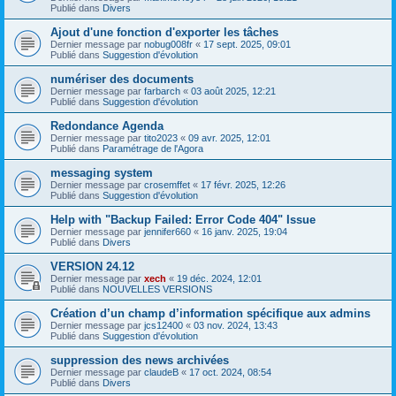
Publié dans
Divers
Ajout d'une fonction d'exporter les tâches
Dernier message par
nobug008fr
«
17 sept. 2025, 09:01
Publié dans
Suggestion d'évolution
numériser des documents
Dernier message par
farbarch
«
03 août 2025, 12:21
Publié dans
Suggestion d'évolution
Redondance Agenda
Dernier message par
tito2023
«
09 avr. 2025, 12:01
Publié dans
Paramétrage de l'Agora
messaging system
Dernier message par
crosemffet
«
17 févr. 2025, 12:26
Publié dans
Suggestion d'évolution
Help with "Backup Failed: Error Code 404" Issue
Dernier message par
jennifer660
«
16 janv. 2025, 19:04
Publié dans
Divers
VERSION 24.12
Dernier message par
xech
«
19 déc. 2024, 12:01
Publié dans
NOUVELLES VERSIONS
Création d’un champ d’information spécifique aux admins
Dernier message par
jcs12400
«
03 nov. 2024, 13:43
Publié dans
Suggestion d'évolution
suppression des news archivées
Dernier message par
claudeB
«
17 oct. 2024, 08:54
Publié dans
Divers