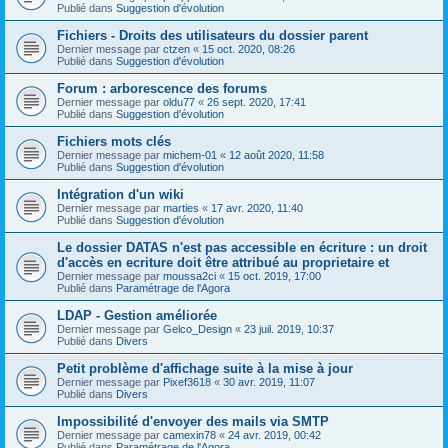
Publié dans
Suggestion d'évolution
Fichiers - Droits des utilisateurs du dossier parent
Dernier message par
ctzen
«
15 oct. 2020, 08:26
Publié dans
Suggestion d'évolution
Forum : arborescence des forums
Dernier message par
oldu77
«
26 sept. 2020, 17:41
Publié dans
Suggestion d'évolution
Fichiers mots clés
Dernier message par
michem-01
«
12 août 2020, 11:58
Publié dans
Suggestion d'évolution
Intégration d'un wiki
Dernier message par
marties
«
17 avr. 2020, 11:40
Publié dans
Suggestion d'évolution
Le dossier DATAS n'est pas accessible en écriture : un droit
d'accès en ecriture doit être attribué au proprietaire et
Dernier message par
moussa2ci
«
15 oct. 2019, 17:00
Publié dans
Paramétrage de l'Agora
LDAP - Gestion améliorée
Dernier message par
Gelco_Design
«
23 juil. 2019, 10:37
Publié dans
Divers
Petit problème d'affichage suite à la mise à jour
Dernier message par
Pixef3618
«
30 avr. 2019, 11:07
Publié dans
Divers
Impossibilité d'envoyer des mails via SMTP
Dernier message par
camexin78
«
24 avr. 2019, 00:42
Publié dans
Paramétrage de l'Agora