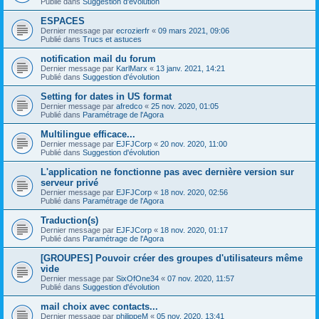
Publié dans
Suggestion d'évolution
ESPACES
Dernier message par
ecrozierfr
«
09 mars 2021, 09:06
Publié dans
Trucs et astuces
notification mail du forum
Dernier message par
KarlMarx
«
13 janv. 2021, 14:21
Publié dans
Suggestion d'évolution
Setting for dates in US format
Dernier message par
afredco
«
25 nov. 2020, 01:05
Publié dans
Paramétrage de l'Agora
Multilingue efficace...
Dernier message par
EJFJCorp
«
20 nov. 2020, 11:00
Publié dans
Suggestion d'évolution
L'application ne fonctionne pas avec dernière version sur
serveur privé
Dernier message par
EJFJCorp
«
18 nov. 2020, 02:56
Publié dans
Paramétrage de l'Agora
Traduction(s)
Dernier message par
EJFJCorp
«
18 nov. 2020, 01:17
Publié dans
Paramétrage de l'Agora
[GROUPES] Pouvoir créer des groupes d'utilisateurs même
vide
Dernier message par
SixOfOne34
«
07 nov. 2020, 11:57
Publié dans
Suggestion d'évolution
mail choix avec contacts...
Dernier message par
philippeM
«
05 nov. 2020, 13:41