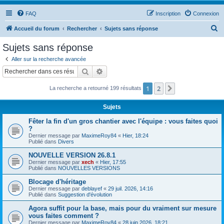
FAQ
Inscription
Connexion
R
Accueil du forum
Rechercher
Sujets sans réponse
e
Sujets sans réponse
c
Aller sur la recherche avancée
h
Rechercher
Recherche avancée
e
1
2
Suivant
La recherche a retourné 199 résultats
r
c
Sujets
h
Fêter la fin d'un gros chantier avec l'équipe : vous faites quoi
e
?
Dernier message par
MaximeRoy84
«
Hier, 18:24
r
Publié dans
Divers
NOUVELLE VERSION 26.8.1
Dernier message par
xech
«
Hier, 17:55
Publié dans
NOUVELLES VERSIONS
Blocage d'héritage
Dernier message par
deblayef
«
29 juil. 2026, 14:16
Publié dans
Suggestion d'évolution
Agora suffit pour la base, mais pour du vraiment sur mesure
vous faites comment ?
Dernier message par
MaximeRoy84
«
28 juin 2026, 18:21