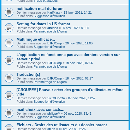
Publié dans
Trucs et astuces
notification mail du forum
Dernier message par
KarlMarx
«
13 janv. 2021, 14:21
Publié dans
Suggestion d'évolution
Setting for dates in US format
Dernier message par
afredco
«
25 nov. 2020, 01:05
Publié dans
Paramétrage de l'Agora
Multilingue efficace...
Dernier message par
EJFJCorp
«
20 nov. 2020, 11:00
Publié dans
Suggestion d'évolution
L'application ne fonctionne pas avec dernière version sur
serveur privé
Dernier message par
EJFJCorp
«
18 nov. 2020, 02:56
Publié dans
Paramétrage de l'Agora
Traduction(s)
Dernier message par
EJFJCorp
«
18 nov. 2020, 01:17
Publié dans
Paramétrage de l'Agora
[GROUPES] Pouvoir créer des groupes d'utilisateurs même
vide
Dernier message par
SixOfOne34
«
07 nov. 2020, 11:57
Publié dans
Suggestion d'évolution
mail choix avec contacts...
Dernier message par
philippeM
«
05 nov. 2020, 13:41
Publié dans
Suggestion d'évolution
Fichiers - Droits des utilisateurs du dossier parent
Dernier message par
ctzen
«
15 oct. 2020, 08:26