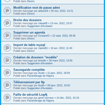
Publié dans
Divers
Modification mot de passe admi
Dernier message par
airbus64
«
25 nov. 2022, 14:21
Publié dans
Divers
Droits des dossiers
Dernier message par
claudeB
«
13 nov. 2022, 15:07
Publié dans
Suggestion d'évolution
Supprimer un agenda
Dernier message par
OceaneO
«
15 sept. 2022, 09:46
Publié dans
Divers
Import de table mysql
Dernier message par
Jaime81
«
16 avr. 2022, 11:40
Publié dans
Divers
Création de dossiers "modèle"
Dernier message par
lorisdiv
«
30 mars 2022, 13:56
Publié dans
Suggestion d'évolution
Sauvegarde complète
Dernier message par
Asaln
«
11 janv. 2022, 18:59
Publié dans
Paramétrage de l'Agora
Téléversement par ftp
Dernier message par
Asaln
«
06 janv. 2022, 19:02
Publié dans
Suggestion d'évolution
Faille de sécurité Log4j
Dernier message par
gmm-serveur
«
14 déc. 2021, 15:19
Publié dans
Paramétrage de l'Agora