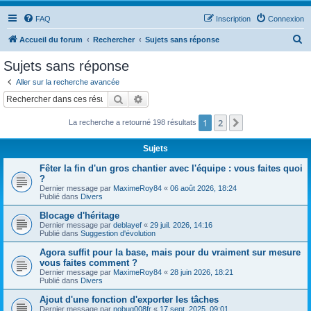
FAQ
Inscription
Connexion
R
Accueil du forum
Rechercher
Sujets sans réponse
e
Sujets sans réponse
c
Aller sur la recherche avancée
h
Rechercher
Recherche avancée
e
1
2
Suivant
La recherche a retourné 198 résultats
r
c
Sujets
h
Fêter la fin d'un gros chantier avec l'équipe : vous faites quoi
e
?
Dernier message par
MaximeRoy84
«
06 août 2026, 18:24
r
Publié dans
Divers
Blocage d'héritage
Dernier message par
deblayef
«
29 juil. 2026, 14:16
Publié dans
Suggestion d'évolution
Agora suffit pour la base, mais pour du vraiment sur mesure
vous faites comment ?
Dernier message par
MaximeRoy84
«
28 juin 2026, 18:21
Publié dans
Divers
Ajout d'une fonction d'exporter les tâches
Dernier message par
nobug008fr
«
17 sept. 2025, 09:01