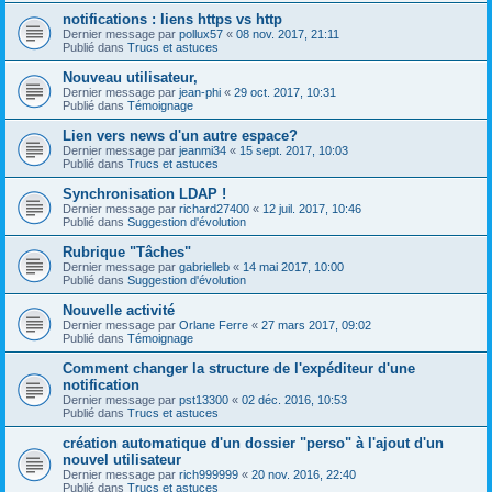
notifications : liens https vs http
Dernier message par
pollux57
«
08 nov. 2017, 21:11
Publié dans
Trucs et astuces
Nouveau utilisateur,
Dernier message par
jean-phi
«
29 oct. 2017, 10:31
Publié dans
Témoignage
Lien vers news d'un autre espace?
Dernier message par
jeanmi34
«
15 sept. 2017, 10:03
Publié dans
Trucs et astuces
Synchronisation LDAP !
Dernier message par
richard27400
«
12 juil. 2017, 10:46
Publié dans
Suggestion d'évolution
Rubrique "Tâches"
Dernier message par
gabrielleb
«
14 mai 2017, 10:00
Publié dans
Suggestion d'évolution
Nouvelle activité
Dernier message par
Orlane Ferre
«
27 mars 2017, 09:02
Publié dans
Témoignage
Comment changer la structure de l'expéditeur d'une
notification
Dernier message par
pst13300
«
02 déc. 2016, 10:53
Publié dans
Trucs et astuces
création automatique d'un dossier "perso" à l'ajout d'un
nouvel utilisateur
Dernier message par
rich999999
«
20 nov. 2016, 22:40
Publié dans
Trucs et astuces