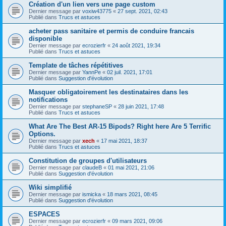
Création d'un lien vers une page custom
Dernier message par
voxiw43775
«
27 sept. 2021, 02:43
Publié dans
Trucs et astuces
acheter pass sanitaire et permis de conduire francais
disponible
Dernier message par
ecrozierfr
«
24 août 2021, 19:34
Publié dans
Trucs et astuces
Template de tâches répétitives
Dernier message par
YannPe
«
02 juil. 2021, 17:01
Publié dans
Suggestion d'évolution
Masquer obligatoirement les destinataires dans les
notifications
Dernier message par
stephaneSP
«
28 juin 2021, 17:48
Publié dans
Trucs et astuces
What Are The Best AR-15 Bipods? Right here Are 5 Terrific
Options.
Dernier message par
xech
«
17 mai 2021, 18:37
Publié dans
Trucs et astuces
Constitution de groupes d'utilisateurs
Dernier message par
claudeB
«
01 mai 2021, 21:06
Publié dans
Suggestion d'évolution
Wiki simplifié
Dernier message par
ismicka
«
18 mars 2021, 08:45
Publié dans
Suggestion d'évolution
ESPACES
Dernier message par
ecrozierfr
«
09 mars 2021, 09:06