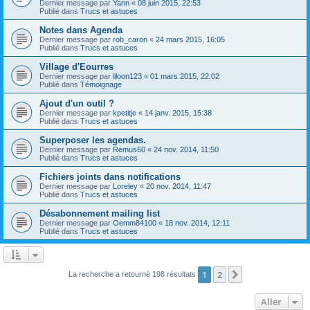
Dernier message par
Yann
«
08 juin 2015, 22:53
Publié dans
Trucs et astuces
Notes dans Agenda
Dernier message par
rob_caron
«
24 mars 2015, 16:05
Publié dans
Trucs et astuces
Village d'Eourres
Dernier message par
liloon123
«
01 mars 2015, 22:02
Publié dans
Témoignage
Ajout d'un outil ?
Dernier message par
kpetitje
«
14 janv. 2015, 15:38
Publié dans
Trucs et astuces
Superposer les agendas.
Dernier message par
Remus60
«
24 nov. 2014, 11:50
Publié dans
Trucs et astuces
Fichiers joints dans notifications
Dernier message par
Loreley
«
20 nov. 2014, 11:47
Publié dans
Trucs et astuces
Désabonnement mailing list
Dernier message par
Oemm84100
«
18 nov. 2014, 12:11
Publié dans
Trucs et astuces
1
2
Suivant
La recherche a retourné 198 résultats
Aller