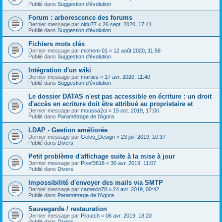
Publié dans
Suggestion d'évolution
Forum : arborescence des forums
Dernier message par
oldu77
«
26 sept. 2020, 17:41
Publié dans
Suggestion d'évolution
Fichiers mots clés
Dernier message par
michem-01
«
12 août 2020, 11:58
Publié dans
Suggestion d'évolution
Intégration d'un wiki
Dernier message par
marties
«
17 avr. 2020, 11:40
Publié dans
Suggestion d'évolution
Le dossier DATAS n'est pas accessible en écriture : un droit
d'accès en ecriture doit être attribué au proprietaire et
Dernier message par
moussa2ci
«
15 oct. 2019, 17:00
Publié dans
Paramétrage de l'Agora
LDAP - Gestion améliorée
Dernier message par
Gelco_Design
«
23 juil. 2019, 10:37
Publié dans
Divers
Petit problème d'affichage suite à la mise à jour
Dernier message par
Pixef3618
«
30 avr. 2019, 11:07
Publié dans
Divers
Impossibilité d'envoyer des mails via SMTP
Dernier message par
camexin78
«
24 avr. 2019, 00:42
Publié dans
Paramétrage de l'Agora
Sauvegarde / restauration
Dernier message par
Piloutch
«
06 avr. 2019, 18:20
Publié dans
Divers