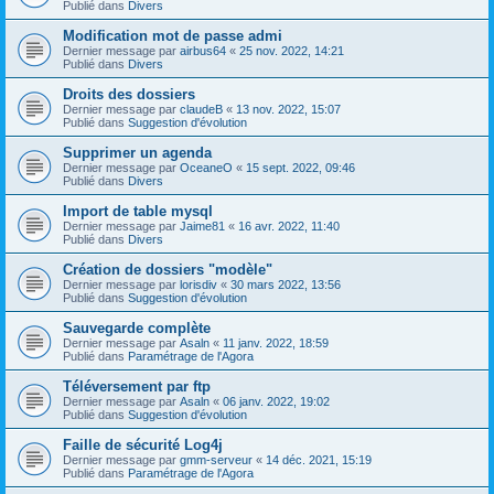
Publié dans
Divers
Modification mot de passe admi
Dernier message par
airbus64
«
25 nov. 2022, 14:21
Publié dans
Divers
Droits des dossiers
Dernier message par
claudeB
«
13 nov. 2022, 15:07
Publié dans
Suggestion d'évolution
Supprimer un agenda
Dernier message par
OceaneO
«
15 sept. 2022, 09:46
Publié dans
Divers
Import de table mysql
Dernier message par
Jaime81
«
16 avr. 2022, 11:40
Publié dans
Divers
Création de dossiers "modèle"
Dernier message par
lorisdiv
«
30 mars 2022, 13:56
Publié dans
Suggestion d'évolution
Sauvegarde complète
Dernier message par
Asaln
«
11 janv. 2022, 18:59
Publié dans
Paramétrage de l'Agora
Téléversement par ftp
Dernier message par
Asaln
«
06 janv. 2022, 19:02
Publié dans
Suggestion d'évolution
Faille de sécurité Log4j
Dernier message par
gmm-serveur
«
14 déc. 2021, 15:19
Publié dans
Paramétrage de l'Agora