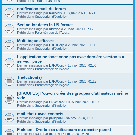
Publié dans
Trucs et astuces
notification mail du forum
Dernier message par
KarlMarx
«
13 janv. 2021, 14:21
Publié dans
Suggestion d'évolution
Setting for dates in US format
Dernier message par
afredco
«
25 nov. 2020, 01:05
Publié dans
Paramétrage de l'Agora
Multilingue efficace...
Dernier message par
EJFJCorp
«
20 nov. 2020, 11:00
Publié dans
Suggestion d'évolution
L'application ne fonctionne pas avec dernière version sur
serveur privé
Dernier message par
EJFJCorp
«
18 nov. 2020, 02:56
Publié dans
Paramétrage de l'Agora
Traduction(s)
Dernier message par
EJFJCorp
«
18 nov. 2020, 01:17
Publié dans
Paramétrage de l'Agora
[GROUPES] Pouvoir créer des groupes d'utilisateurs même
vide
Dernier message par
SixOfOne34
«
07 nov. 2020, 11:57
Publié dans
Suggestion d'évolution
mail choix avec contacts...
Dernier message par
philippeM
«
05 nov. 2020, 13:41
Publié dans
Suggestion d'évolution
Fichiers - Droits des utilisateurs du dossier parent
Dernier message par
ctzen
«
15 oct. 2020, 08:26