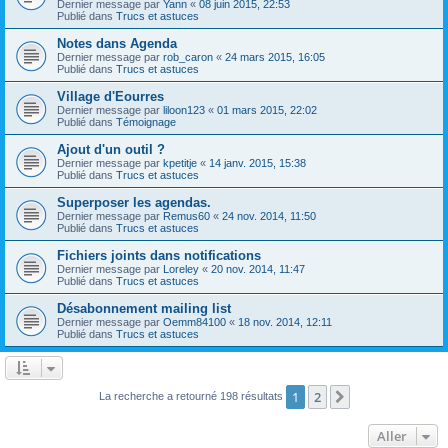
Dernier message par
Yann
«
08 juin 2015, 22:53
Publié dans
Trucs et astuces
Notes dans Agenda
Dernier message par
rob_caron
«
24 mars 2015, 16:05
Publié dans
Trucs et astuces
Village d'Eourres
Dernier message par
liloon123
«
01 mars 2015, 22:02
Publié dans
Témoignage
Ajout d'un outil ?
Dernier message par
kpetitje
«
14 janv. 2015, 15:38
Publié dans
Trucs et astuces
Superposer les agendas.
Dernier message par
Remus60
«
24 nov. 2014, 11:50
Publié dans
Trucs et astuces
Fichiers joints dans notifications
Dernier message par
Loreley
«
20 nov. 2014, 11:47
Publié dans
Trucs et astuces
Désabonnement mailing list
Dernier message par
Oemm84100
«
18 nov. 2014, 12:11
Publié dans
Trucs et astuces
1
2
Suivant
La recherche a retourné 198 résultats
Aller