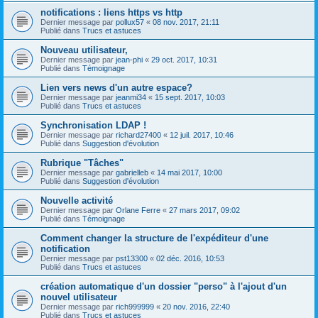
notifications : liens https vs http
Dernier message par
pollux57
«
08 nov. 2017, 21:11
Publié dans
Trucs et astuces
Nouveau utilisateur,
Dernier message par
jean-phi
«
29 oct. 2017, 10:31
Publié dans
Témoignage
Lien vers news d'un autre espace?
Dernier message par
jeanmi34
«
15 sept. 2017, 10:03
Publié dans
Trucs et astuces
Synchronisation LDAP !
Dernier message par
richard27400
«
12 juil. 2017, 10:46
Publié dans
Suggestion d'évolution
Rubrique "Tâches"
Dernier message par
gabrielleb
«
14 mai 2017, 10:00
Publié dans
Suggestion d'évolution
Nouvelle activité
Dernier message par
Orlane Ferre
«
27 mars 2017, 09:02
Publié dans
Témoignage
Comment changer la structure de l'expéditeur d'une
notification
Dernier message par
pst13300
«
02 déc. 2016, 10:53
Publié dans
Trucs et astuces
création automatique d'un dossier "perso" à l'ajout d'un
nouvel utilisateur
Dernier message par
rich999999
«
20 nov. 2016, 22:40
Publié dans
Trucs et astuces