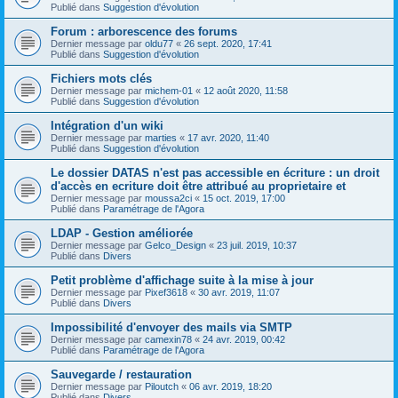
Publié dans
Suggestion d'évolution
Forum : arborescence des forums
Dernier message par
oldu77
«
26 sept. 2020, 17:41
Publié dans
Suggestion d'évolution
Fichiers mots clés
Dernier message par
michem-01
«
12 août 2020, 11:58
Publié dans
Suggestion d'évolution
Intégration d'un wiki
Dernier message par
marties
«
17 avr. 2020, 11:40
Publié dans
Suggestion d'évolution
Le dossier DATAS n'est pas accessible en écriture : un droit
d'accès en ecriture doit être attribué au proprietaire et
Dernier message par
moussa2ci
«
15 oct. 2019, 17:00
Publié dans
Paramétrage de l'Agora
LDAP - Gestion améliorée
Dernier message par
Gelco_Design
«
23 juil. 2019, 10:37
Publié dans
Divers
Petit problème d'affichage suite à la mise à jour
Dernier message par
Pixef3618
«
30 avr. 2019, 11:07
Publié dans
Divers
Impossibilité d'envoyer des mails via SMTP
Dernier message par
camexin78
«
24 avr. 2019, 00:42
Publié dans
Paramétrage de l'Agora
Sauvegarde / restauration
Dernier message par
Piloutch
«
06 avr. 2019, 18:20
Publié dans
Divers