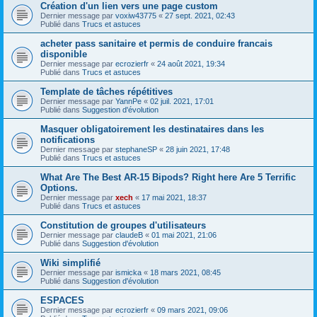
Création d'un lien vers une page custom
Dernier message par
voxiw43775
«
27 sept. 2021, 02:43
Publié dans
Trucs et astuces
acheter pass sanitaire et permis de conduire francais
disponible
Dernier message par
ecrozierfr
«
24 août 2021, 19:34
Publié dans
Trucs et astuces
Template de tâches répétitives
Dernier message par
YannPe
«
02 juil. 2021, 17:01
Publié dans
Suggestion d'évolution
Masquer obligatoirement les destinataires dans les
notifications
Dernier message par
stephaneSP
«
28 juin 2021, 17:48
Publié dans
Trucs et astuces
What Are The Best AR-15 Bipods? Right here Are 5 Terrific
Options.
Dernier message par
xech
«
17 mai 2021, 18:37
Publié dans
Trucs et astuces
Constitution de groupes d'utilisateurs
Dernier message par
claudeB
«
01 mai 2021, 21:06
Publié dans
Suggestion d'évolution
Wiki simplifié
Dernier message par
ismicka
«
18 mars 2021, 08:45
Publié dans
Suggestion d'évolution
ESPACES
Dernier message par
ecrozierfr
«
09 mars 2021, 09:06