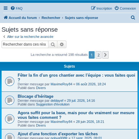
FAQ
Inscription
Connexion
R
Accueil du forum
Rechercher
Sujets sans réponse
e
Sujets sans réponse
c
Aller sur la recherche avancée
h
Rechercher
Recherche avancée
e
1
2
Suivant
La recherche a retourné 198 résultats
r
c
Sujets
h
Fêter la fin d'un gros chantier avec l'équipe : vous faites quoi
e
?
Dernier message par
MaximeRoy84
«
06 août 2026, 18:24
r
Publié dans
Divers
Blocage d'héritage
Dernier message par
deblayef
«
29 juil. 2026, 14:16
Publié dans
Suggestion d'évolution
Agora suffit pour la base, mais pour du vraiment sur mesure
vous faites comment ?
Dernier message par
MaximeRoy84
«
28 juin 2026, 18:21
Publié dans
Divers
Ajout d'une fonction d'exporter les tâches
Dernier message par
nobug008fr
«
17 sept. 2025, 09:01