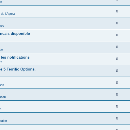
on
0
de l'Agora
0
ces
ancais disponible
0
s
0
ion
les notifications
0
es
 5 Terrific Options.
0
0
ion
0
ution
0
s
0
ution