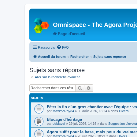
Omnispace - The Agora Proj
Page d'accueil
Raccourcis
FAQ
Accueil du forum
Rechercher
Sujets sans réponse
Sujets sans réponse
Aller sur la recherche avancée
Rechercher
Recherche avancée
SUJETS
Fêter la fin d'un gros chantier avec l'équipe : v
par
MaximeRoy84
»
06 août 2026, 18:24
» dans
Divers
Blocage d'héritage
par
deblayef
»
29 juil. 2026, 14:16
» dans
Suggestion d'évolut
Agora suffit pour la base, mais pour du vraim
par
MaximeRoy84
»
28 juin 2026, 18:21
» dans
Divers