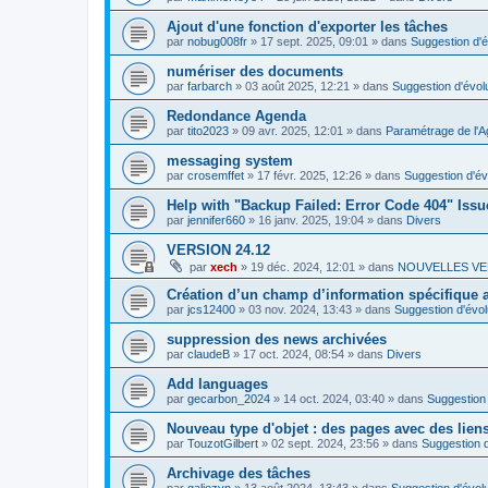
Ajout d'une fonction d'exporter les tâches
par
nobug008fr
»
17 sept. 2025, 09:01
» dans
Suggestion d'é
numériser des documents
par
farbarch
»
03 août 2025, 12:21
» dans
Suggestion d'évol
Redondance Agenda
par
tito2023
»
09 avr. 2025, 12:01
» dans
Paramétrage de l'A
messaging system
par
crosemffet
»
17 févr. 2025, 12:26
» dans
Suggestion d'év
Help with "Backup Failed: Error Code 404" Issu
par
jennifer660
»
16 janv. 2025, 19:04
» dans
Divers
VERSION 24.12
par
xech
»
19 déc. 2024, 12:01
» dans
NOUVELLES VE
Création d’un champ d’information spécifique
par
jcs12400
»
03 nov. 2024, 13:43
» dans
Suggestion d'évol
suppression des news archivées
par
claudeB
»
17 oct. 2024, 08:54
» dans
Divers
Add languages
par
gecarbon_2024
»
14 oct. 2024, 03:40
» dans
Suggestion 
Nouveau type d'objet : des pages avec des lien
par
TouzotGilbert
»
02 sept. 2024, 23:56
» dans
Suggestion d
Archivage des tâches
par
galiezyn
»
13 août 2024, 13:43
» dans
Suggestion d'évolu