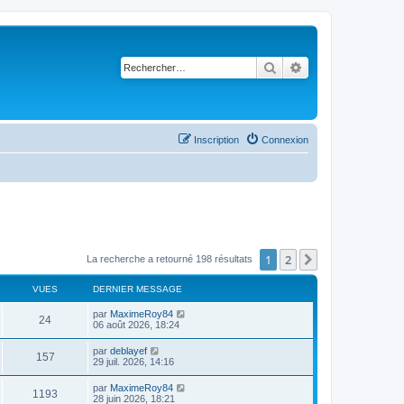
Rechercher
Recherche avancé
Inscription
Connexion
1
2
Suivant
La recherche a retourné 198 résultats
VUES
DERNIER MESSAGE
par
MaximeRoy84
24
06 août 2026, 18:24
par
deblayef
157
29 juil. 2026, 14:16
par
MaximeRoy84
1193
28 juin 2026, 18:21