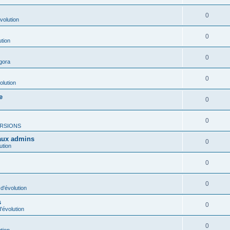
0
volution
0
ution
0
gora
0
olution
e
0
0
RSIONS
 aux admins
0
ution
0
0
d'évolution
s
0
'évolution
0
tion