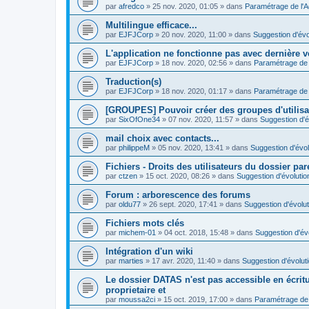
par
afredco
»
25 nov. 2020, 01:05
» dans
Paramétrage de l'
Multilingue efficace...
par
EJFJCorp
»
20 nov. 2020, 11:00
» dans
Suggestion d'évo
L'application ne fonctionne pas avec dernière v
par
EJFJCorp
»
18 nov. 2020, 02:56
» dans
Paramétrage de 
Traduction(s)
par
EJFJCorp
»
18 nov. 2020, 01:17
» dans
Paramétrage de 
[GROUPES] Pouvoir créer des groupes d'utilis
par
SixOfOne34
»
07 nov. 2020, 11:57
» dans
Suggestion d'é
mail choix avec contacts...
par
philippeM
»
05 nov. 2020, 13:41
» dans
Suggestion d'évol
Fichiers - Droits des utilisateurs du dossier par
par
ctzen
»
15 oct. 2020, 08:26
» dans
Suggestion d'évolutio
Forum : arborescence des forums
par
oldu77
»
26 sept. 2020, 17:41
» dans
Suggestion d'évolut
Fichiers mots clés
par
michem-01
»
04 oct. 2018, 15:48
» dans
Suggestion d'év
Intégration d'un wiki
par
marties
»
17 avr. 2020, 11:40
» dans
Suggestion d'évolut
Le dossier DATAS n'est pas accessible en écritur
proprietaire et
par
moussa2ci
»
15 oct. 2019, 17:00
» dans
Paramétrage de 