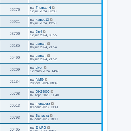
par
Thomas-N
56276
12 juil. 2024, 06:33
par
kamou13
55921
05 juil. 2024, 19:50
par
Jin-]
53706
12 juin 2024, 06:55
par
patnam
56185
06 juin 2024, 21:54
par
patnam
55490
06 juin 2024, 21:52
par
Livor
56209
12 mars 2024, 14:49
par
fab59
61134
20 févr. 2024, 08:46
par
DiK58000
55708
07 sept. 2023, 11:40
par
monagora
60513
09 août 2023, 13:41
par
Samavist
60793
07 août 2023, 18:17
par
EricRG
60465
03 juil. 2023, 19:41