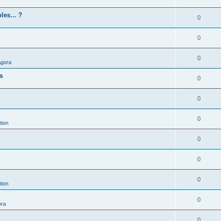
les... ?
0
0
0
Agora
es
0
0
0
tion
0
0
0
tion
0
ora
0