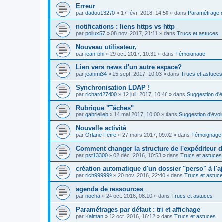
Erreur
par
dadou13270
»
17 févr. 2018, 14:50
» dans
Paramétrage d
notifications : liens https vs http
par
pollux57
»
08 nov. 2017, 21:11
» dans
Trucs et astuces
Nouveau utilisateur,
par
jean-phi
»
29 oct. 2017, 10:31
» dans
Témoignage
Lien vers news d'un autre espace?
par
jeanmi34
»
15 sept. 2017, 10:03
» dans
Trucs et astuces
Synchronisation LDAP !
par
richard27400
»
12 juil. 2017, 10:46
» dans
Suggestion d'é
Rubrique "Tâches"
par
gabrielleb
»
14 mai 2017, 10:00
» dans
Suggestion d'évol
Nouvelle activité
par
Orlane Ferre
»
27 mars 2017, 09:02
» dans
Témoignage
Comment changer la structure de l'expéditeur d'
par
pst13300
»
02 déc. 2016, 10:53
» dans
Trucs et astuces
création automatique d'un dossier "perso" à l'aj
par
rich999999
»
20 nov. 2016, 22:40
» dans
Trucs et astuc
agenda de ressources
par
nocha
»
24 oct. 2016, 08:10
» dans
Trucs et astuces
Paramétrages par défaut : tri et affichage
par
Kalman
»
12 oct. 2016, 16:12
» dans
Trucs et astuces