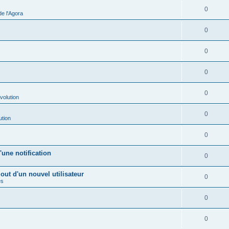
0
e l'Agora
0
0
0
0
volution
0
ution
0
une notification
0
out d'un nouvel utilisateur
0
es
0
0