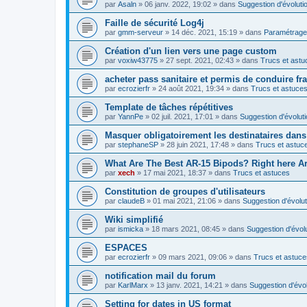
par
Asaln
»
06 janv. 2022, 19:02
» dans
Suggestion d'évoluti
Faille de sécurité Log4j
par
gmm-serveur
»
14 déc. 2021, 15:19
» dans
Paramétrage 
Création d'un lien vers une page custom
par
voxiw43775
»
27 sept. 2021, 02:43
» dans
Trucs et astu
acheter pass sanitaire et permis de conduire fr
par
ecrozierfr
»
24 août 2021, 19:34
» dans
Trucs et astuce
Template de tâches répétitives
par
YannPe
»
02 juil. 2021, 17:01
» dans
Suggestion d'évolut
Masquer obligatoirement les destinataires dans 
par
stephaneSP
»
28 juin 2021, 17:48
» dans
Trucs et astuc
What Are The Best AR-15 Bipods? Right here Are
par
xech
»
17 mai 2021, 18:37
» dans
Trucs et astuces
Constitution de groupes d'utilisateurs
par
claudeB
»
01 mai 2021, 21:06
» dans
Suggestion d'évolut
Wiki simplifié
par
ismicka
»
18 mars 2021, 08:45
» dans
Suggestion d'évol
ESPACES
par
ecrozierfr
»
09 mars 2021, 09:06
» dans
Trucs et astuce
notification mail du forum
par
KarlMarx
»
13 janv. 2021, 14:21
» dans
Suggestion d'évol
Setting for dates in US format