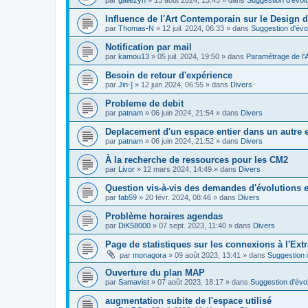
Influence de l'Art Contemporain sur le Design d
par
Thomas-N
»
12 juil. 2024, 06:33
» dans
Suggestion d'évo
Notification par mail
par
kamou13
»
05 juil. 2024, 19:50
» dans
Paramétrage de l'
Besoin de retour d'expérience
par
Jin-]
»
12 juin 2024, 06:55
» dans
Divers
Probleme de debit
par
patnam
»
06 juin 2024, 21:54
» dans
Divers
Deplacement d'un espace entier dans un autre
par
patnam
»
06 juin 2024, 21:52
» dans
Divers
À la recherche de ressources pour les CM2
par
Livor
»
12 mars 2024, 14:49
» dans
Divers
Question vis-à-vis des demandes d'évolutions e
par
fab59
»
20 févr. 2024, 08:46
» dans
Divers
Problème horaires agendas
par
DiK58000
»
07 sept. 2023, 11:40
» dans
Divers
Page de statistiques sur les connexions à l'Ext
par
monagora
»
09 août 2023, 13:41
» dans
Suggestion d
Ouverture du plan MAP
par
Samavist
»
07 août 2023, 18:17
» dans
Suggestion d'évol
augmentation subite de l'espace utilisé