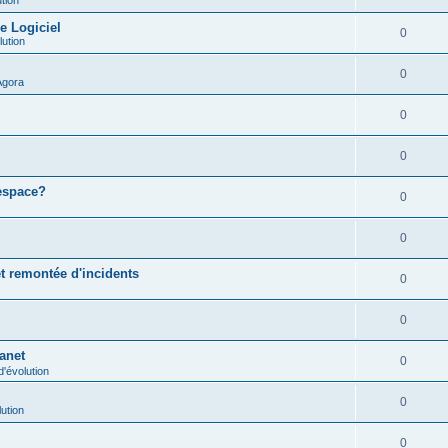
e Logiciel
0
lution
0
Agora
0
0
 espace?
0
0
t remontée d'incidents
0
0
ranet
0
'évolution
0
ution
0