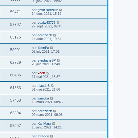
06 janv. 2022, 19:02
par
gmm-serveur
59471
14 déc. 2021, 15:19
par
voxiw43775
57397
27 sept. 2021, 02:43
par
ecrozierfr
65176
24 août 2021, 19:34
par
YannPe
58091
02 juil. 2021, 17:01
par
stephaneSP
62729
28 juin 2021, 17:48
par
xech
60436
17 mai 2021, 18:37
par
claudeB
61383
01 mai 2021, 21:06
par
ismicka
57453
18 mars 2021, 08:45
par
ecrozierfr
63804
09 mars 2021, 09:06
par
KarlMarx
57557
13 janv. 2021, 14:21
par
afredco