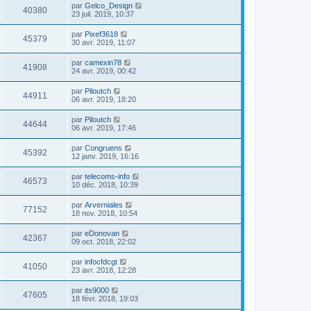
par
Gelco_Design
40380
23 juil. 2019, 10:37
par
Pixef3618
45379
30 avr. 2019, 11:07
par
camexin78
41908
24 avr. 2019, 00:42
par
Piloutch
44911
06 avr. 2019, 18:20
par
Piloutch
44644
06 avr. 2019, 17:46
par
Congruens
45392
12 janv. 2019, 16:16
par
telecoms-info
46573
10 déc. 2018, 10:39
par
Arverniales
77152
18 nov. 2018, 10:54
par
eDonovan
42367
09 oct. 2018, 22:02
par
infocfdcgt
41050
23 avr. 2018, 12:28
par
its9000
47605
18 févr. 2018, 19:03