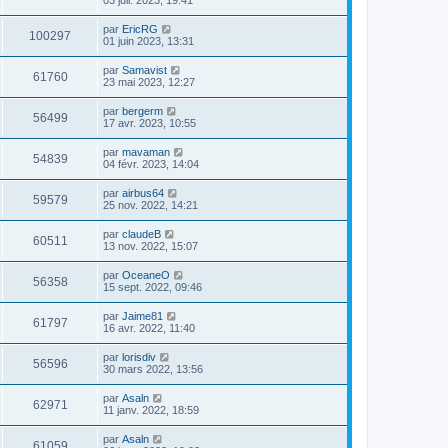
par
EricRG
100297
01 juin 2023, 13:31
par
Samavist
61760
23 mai 2023, 12:27
par
bergerm
56499
17 avr. 2023, 10:55
par
mavaman
54839
04 févr. 2023, 14:04
par
airbus64
59579
25 nov. 2022, 14:21
par
claudeB
60511
13 nov. 2022, 15:07
par
OceaneO
56358
15 sept. 2022, 09:46
par
Jaime81
61797
16 avr. 2022, 11:40
par
lorisdiv
56596
30 mars 2022, 13:56
par
Asaln
62971
11 janv. 2022, 18:59
par
Asaln
61059