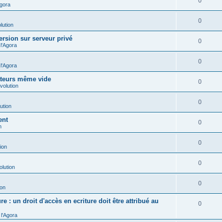
0
Agora
0
lution
ersion sur serveur privé
0
l'Agora
0
l'Agora
ateurs même vide
0
volution
0
ution
ent
0
n
0
ion
0
olution
0
ion
e : un droit d'accès en ecriture doit être attribué au
0
l'Agora