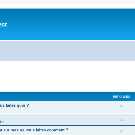
ect
RÉPONSES
ous faites quoi ?
0
0
ion
ent sur mesure vous faites comment ?
0