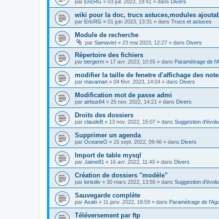
par
EricRG
»
03 juil. 2023, 19:41
» dans
Divers
wiki pour la doc, trucs astuces,modules ajoutab
par
EricRG
»
01 juin 2023, 13:31
» dans
Trucs et astuces
Module de recherche
par
Samavist
»
23 mai 2023, 12:27
» dans
Divers
Répertoire des fichiers
par
bergerm
»
17 avr. 2023, 10:55
» dans
Paramétrage de l'
modifier la taille de fenetre d'affichage des not
par
mavaman
»
04 févr. 2023, 14:04
» dans
Divers
Modification mot de passe admi
par
airbus64
»
25 nov. 2022, 14:21
» dans
Divers
Droits des dossiers
par
claudeB
»
13 nov. 2022, 15:07
» dans
Suggestion d'évolu
Supprimer un agenda
par
OceaneO
»
15 sept. 2022, 09:46
» dans
Divers
Import de table mysql
par
Jaime81
»
16 avr. 2022, 11:40
» dans
Divers
Création de dossiers "modèle"
par
lorisdiv
»
30 mars 2022, 13:56
» dans
Suggestion d'évolu
Sauvegarde complète
par
Asaln
»
11 janv. 2022, 18:59
» dans
Paramétrage de l'Ag
Téléversement par ftp