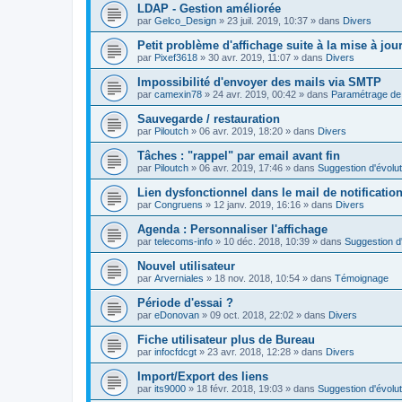
LDAP - Gestion améliorée
par
Gelco_Design
»
23 juil. 2019, 10:37
» dans
Divers
Petit problème d'affichage suite à la mise à jou
par
Pixef3618
»
30 avr. 2019, 11:07
» dans
Divers
Impossibilité d'envoyer des mails via SMTP
par
camexin78
»
24 avr. 2019, 00:42
» dans
Paramétrage de 
Sauvegarde / restauration
par
Piloutch
»
06 avr. 2019, 18:20
» dans
Divers
Tâches : "rappel" par email avant fin
par
Piloutch
»
06 avr. 2019, 17:46
» dans
Suggestion d'évolut
Lien dysfonctionnel dans le mail de notificatio
par
Congruens
»
12 janv. 2019, 16:16
» dans
Divers
Agenda : Personnaliser l'affichage
par
telecoms-info
»
10 déc. 2018, 10:39
» dans
Suggestion d'
Nouvel utilisateur
par
Arverniales
»
18 nov. 2018, 10:54
» dans
Témoignage
Période d'essai ?
par
eDonovan
»
09 oct. 2018, 22:02
» dans
Divers
Fiche utilisateur plus de Bureau
par
infocfdcgt
»
23 avr. 2018, 12:28
» dans
Divers
Import/Export des liens
par
its9000
»
18 févr. 2018, 19:03
» dans
Suggestion d'évolut