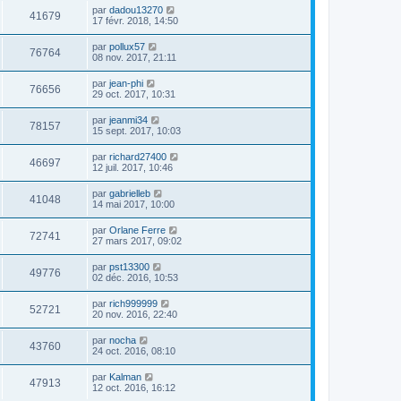
par
dadou13270
41679
17 févr. 2018, 14:50
par
pollux57
76764
08 nov. 2017, 21:11
par
jean-phi
76656
29 oct. 2017, 10:31
par
jeanmi34
78157
15 sept. 2017, 10:03
par
richard27400
46697
12 juil. 2017, 10:46
par
gabrielleb
41048
14 mai 2017, 10:00
par
Orlane Ferre
72741
27 mars 2017, 09:02
par
pst13300
49776
02 déc. 2016, 10:53
par
rich999999
52721
20 nov. 2016, 22:40
par
nocha
43760
24 oct. 2016, 08:10
par
Kalman
47913
12 oct. 2016, 16:12