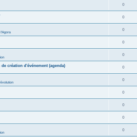
0
r
0
0
l'Agora
0
0
ion
n de création d'événement (agenda)
0
0
évolution
0
0
0
0
ion