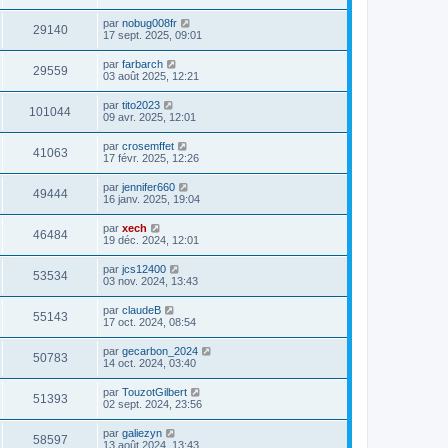
par
nobug008fr
29140
17 sept. 2025, 09:01
par
farbarch
29559
03 août 2025, 12:21
par
tito2023
101044
09 avr. 2025, 12:01
par
crosemffet
41063
17 févr. 2025, 12:26
par
jennifer660
49444
16 janv. 2025, 19:04
par
xech
46484
19 déc. 2024, 12:01
par
jcs12400
53534
03 nov. 2024, 13:43
par
claudeB
55143
17 oct. 2024, 08:54
par
gecarbon_2024
50783
14 oct. 2024, 03:40
par
TouzotGilbert
51393
02 sept. 2024, 23:56
par
galiezyn
58597
13 août 2024, 13:43