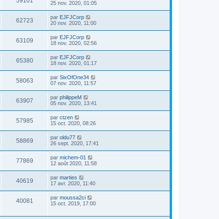
59101
25 nov. 2020, 01:05
par
EJFJCorp
62723
20 nov. 2020, 11:00
par
EJFJCorp
63109
18 nov. 2020, 02:56
par
EJFJCorp
65380
18 nov. 2020, 01:17
par
SixOfOne34
58063
07 nov. 2020, 11:57
par
philippeM
63907
05 nov. 2020, 13:41
par
ctzen
57985
15 oct. 2020, 08:26
par
oldu77
58869
26 sept. 2020, 17:41
par
michem-01
77869
12 août 2020, 11:58
par
marties
40619
17 avr. 2020, 11:40
par
moussa2ci
40081
15 oct. 2019, 17:00