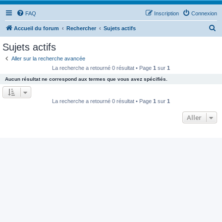
FAQ
Inscription
Connexion
R
Accueil du forum
Rechercher
Sujets actifs
e
Sujets actifs
c
Aller sur la recherche avancée
h
La recherche a retourné 0 résultat • Page
1
sur
1
e
Aucun résultat ne correspond aux termes que vous avez spécifiés.
r
c
La recherche a retourné 0 résultat • Page
1
sur
1
h
Aller
e
r