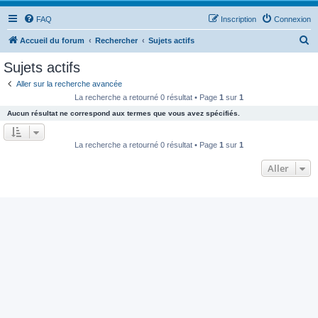
FAQ
Inscription
Connexion
R
Accueil du forum
Rechercher
Sujets actifs
e
Sujets actifs
c
Aller sur la recherche avancée
h
La recherche a retourné 0 résultat • Page
1
sur
1
e
Aucun résultat ne correspond aux termes que vous avez spécifiés.
r
c
La recherche a retourné 0 résultat • Page
1
sur
1
h
Aller
e
r