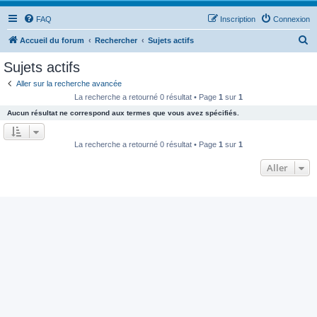
FAQ
Inscription
Connexion
R
Accueil du forum
Rechercher
Sujets actifs
e
Sujets actifs
c
Aller sur la recherche avancée
h
La recherche a retourné 0 résultat • Page
1
sur
1
e
Aucun résultat ne correspond aux termes que vous avez spécifiés.
r
c
La recherche a retourné 0 résultat • Page
1
sur
1
h
Aller
e
r