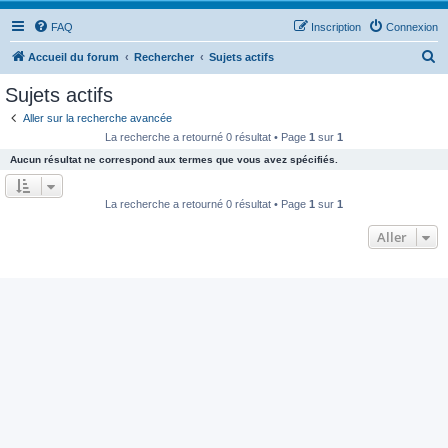
FAQ
Inscription
Connexion
R
Accueil du forum
Rechercher
Sujets actifs
e
Sujets actifs
c
Aller sur la recherche avancée
h
La recherche a retourné 0 résultat • Page
1
sur
1
e
Aucun résultat ne correspond aux termes que vous avez spécifiés.
r
c
La recherche a retourné 0 résultat • Page
1
sur
1
h
Aller
e
r