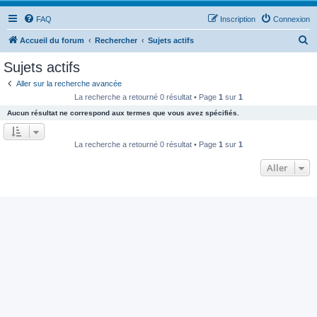
FAQ
Inscription
Connexion
R
Accueil du forum
Rechercher
Sujets actifs
e
Sujets actifs
c
Aller sur la recherche avancée
h
La recherche a retourné 0 résultat • Page
1
sur
1
e
Aucun résultat ne correspond aux termes que vous avez spécifiés.
r
c
La recherche a retourné 0 résultat • Page
1
sur
1
h
Aller
e
r