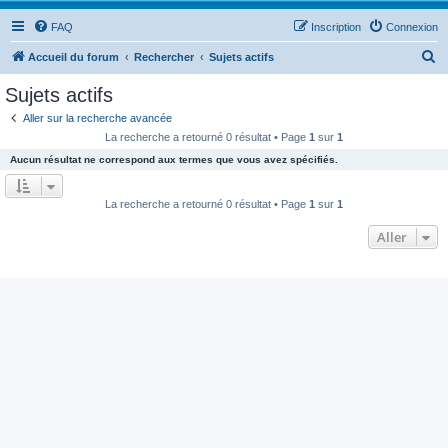
FAQ
Inscription
Connexion
R
Accueil du forum
Rechercher
Sujets actifs
e
Sujets actifs
c
Aller sur la recherche avancée
h
La recherche a retourné 0 résultat • Page
1
sur
1
e
Aucun résultat ne correspond aux termes que vous avez spécifiés.
r
c
La recherche a retourné 0 résultat • Page
1
sur
1
h
Aller
e
r