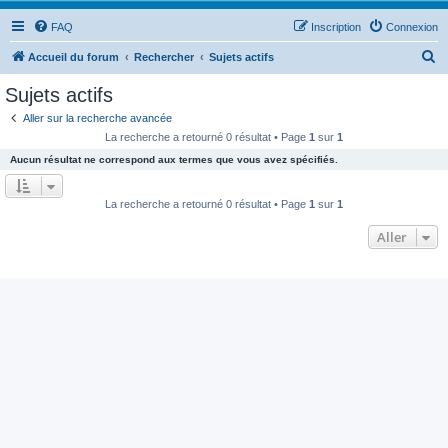
FAQ
Inscription
Connexion
R
Accueil du forum
Rechercher
Sujets actifs
e
Sujets actifs
c
Aller sur la recherche avancée
h
La recherche a retourné 0 résultat • Page
1
sur
1
e
Aucun résultat ne correspond aux termes que vous avez spécifiés.
r
c
La recherche a retourné 0 résultat • Page
1
sur
1
h
Aller
e
r