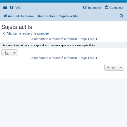
FAQ
Inscription
Connexion
R
Accueil du forum
Rechercher
Sujets actifs
e
Sujets actifs
c
Aller sur la recherche avancée
h
La recherche a retourné 0 résultat • Page
1
sur
1
e
Aucun résultat ne correspond aux termes que vous avez spécifiés.
r
c
La recherche a retourné 0 résultat • Page
1
sur
1
h
Aller
e
r