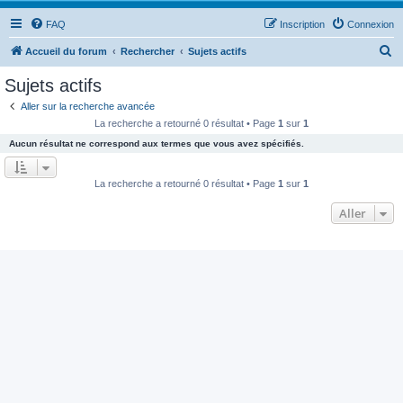
FAQ
Inscription
Connexion
R
Accueil du forum
Rechercher
Sujets actifs
e
Sujets actifs
c
Aller sur la recherche avancée
h
La recherche a retourné 0 résultat • Page
1
sur
1
e
Aucun résultat ne correspond aux termes que vous avez spécifiés.
r
c
La recherche a retourné 0 résultat • Page
1
sur
1
h
Aller
e
r