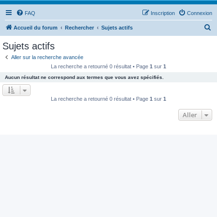
FAQ
Inscription
Connexion
R
Accueil du forum
Rechercher
Sujets actifs
e
Sujets actifs
c
Aller sur la recherche avancée
h
La recherche a retourné 0 résultat • Page
1
sur
1
e
Aucun résultat ne correspond aux termes que vous avez spécifiés.
r
c
La recherche a retourné 0 résultat • Page
1
sur
1
h
Aller
e
r