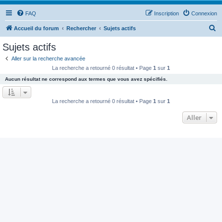
FAQ
Inscription
Connexion
R
Accueil du forum
Rechercher
Sujets actifs
e
Sujets actifs
c
Aller sur la recherche avancée
h
La recherche a retourné 0 résultat • Page
1
sur
1
e
Aucun résultat ne correspond aux termes que vous avez spécifiés.
r
c
La recherche a retourné 0 résultat • Page
1
sur
1
h
Aller
e
r