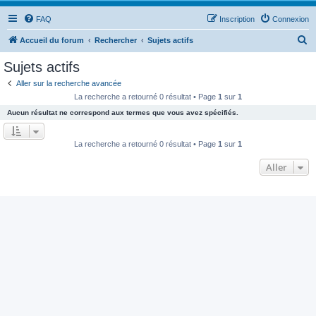
FAQ
Inscription
Connexion
R
Accueil du forum
Rechercher
Sujets actifs
e
Sujets actifs
c
Aller sur la recherche avancée
h
La recherche a retourné 0 résultat • Page
1
sur
1
e
Aucun résultat ne correspond aux termes que vous avez spécifiés.
r
c
La recherche a retourné 0 résultat • Page
1
sur
1
h
Aller
e
r