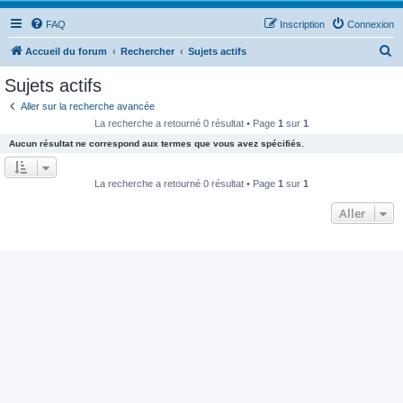
FAQ
Inscription
Connexion
R
Accueil du forum
Rechercher
Sujets actifs
e
Sujets actifs
c
Aller sur la recherche avancée
h
La recherche a retourné 0 résultat • Page
1
sur
1
e
Aucun résultat ne correspond aux termes que vous avez spécifiés.
r
c
La recherche a retourné 0 résultat • Page
1
sur
1
h
Aller
e
r