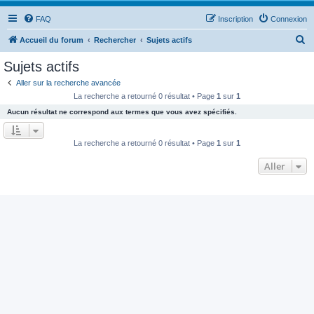
FAQ
Inscription
Connexion
R
Accueil du forum
Rechercher
Sujets actifs
e
Sujets actifs
c
Aller sur la recherche avancée
h
La recherche a retourné 0 résultat • Page
1
sur
1
e
Aucun résultat ne correspond aux termes que vous avez spécifiés.
r
c
La recherche a retourné 0 résultat • Page
1
sur
1
h
Aller
e
r