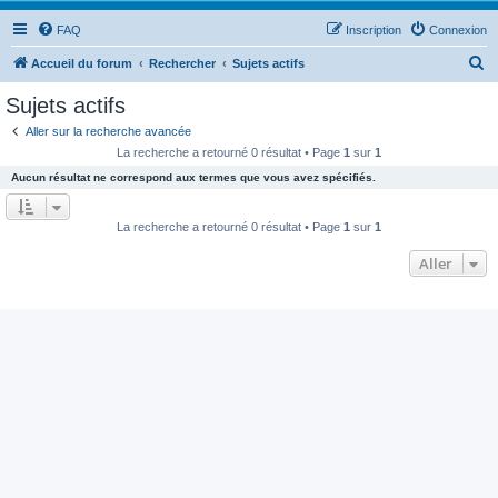
FAQ
Inscription
Connexion
R
Accueil du forum
Rechercher
Sujets actifs
e
Sujets actifs
c
Aller sur la recherche avancée
h
La recherche a retourné 0 résultat • Page
1
sur
1
e
Aucun résultat ne correspond aux termes que vous avez spécifiés.
r
c
La recherche a retourné 0 résultat • Page
1
sur
1
h
Aller
e
r