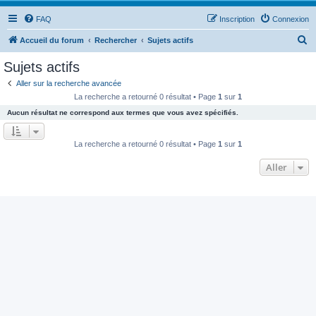
FAQ
Inscription
Connexion
R
Accueil du forum
Rechercher
Sujets actifs
e
Sujets actifs
c
Aller sur la recherche avancée
h
La recherche a retourné 0 résultat • Page
1
sur
1
e
Aucun résultat ne correspond aux termes que vous avez spécifiés.
r
c
La recherche a retourné 0 résultat • Page
1
sur
1
h
Aller
e
r