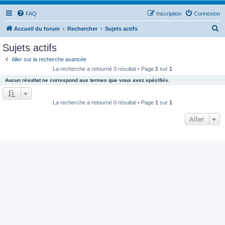
FAQ
Inscription
Connexion
R
Accueil du forum
Rechercher
Sujets actifs
e
Sujets actifs
c
Aller sur la recherche avancée
h
La recherche a retourné 0 résultat • Page
1
sur
1
e
Aucun résultat ne correspond aux termes que vous avez spécifiés.
r
c
La recherche a retourné 0 résultat • Page
1
sur
1
h
Aller
e
r