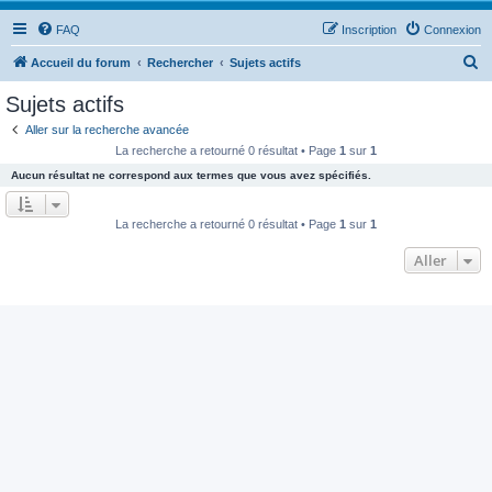
FAQ
Inscription
Connexion
R
Accueil du forum
Rechercher
Sujets actifs
e
Sujets actifs
c
Aller sur la recherche avancée
h
La recherche a retourné 0 résultat • Page
1
sur
1
e
Aucun résultat ne correspond aux termes que vous avez spécifiés.
r
c
La recherche a retourné 0 résultat • Page
1
sur
1
h
Aller
e
r