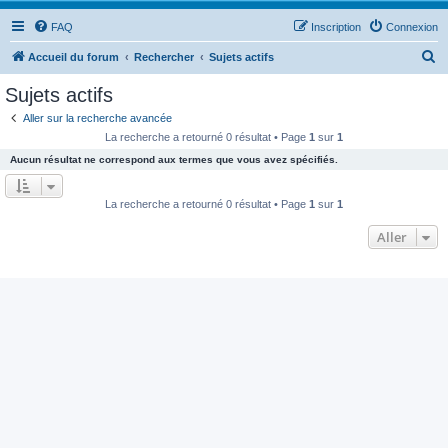
FAQ
Inscription
Connexion
R
Accueil du forum
Rechercher
Sujets actifs
e
Sujets actifs
c
Aller sur la recherche avancée
h
La recherche a retourné 0 résultat • Page
1
sur
1
e
Aucun résultat ne correspond aux termes que vous avez spécifiés.
r
c
La recherche a retourné 0 résultat • Page
1
sur
1
h
Aller
e
r