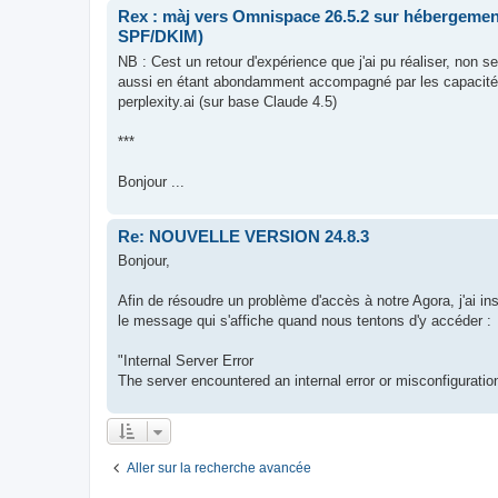
Rex : màj vers Omnispace 26.5.2 sur hébergement
SPF/DKIM)
NB : Cest un retour d'expérience que j'ai pu réaliser, non
aussi en étant abondamment accompagné par les capacités
perplexity.ai (sur base Claude 4.5)
***
Bonjour ...
Re: NOUVELLE VERSION 24.8.3
Bonjour,
Afin de résoudre un problème d'accès à notre Agora, j'ai in
le message qui s'affiche quand nous tentons d'y accéder :
"Internal Server Error
The server encountered an internal error or misconfiguratio
Aller sur la recherche avancée