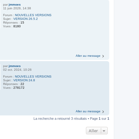
par
jmmoes
11 juin 2026, 14:38
Forum :
NOUVELLES VERSIONS
Sujet :
VERSION 26.5.2
Réponses :
15
Vues :
8180
Aller au message
par
jmmoes
02 oct. 2024, 10:26
Forum :
NOUVELLES VERSIONS
Sujet :
VERSION 24.8
Réponses :
22
Vues :
278172
Aller au message
La recherche a retourné 3 résultats • Page
1
sur
1
Aller