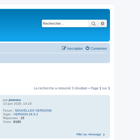
Rechercher
Recherche avancé
Inscription
Connexion
La recherche a retourné 3 résultats • Page
1
sur
1
par
jmmoes
13 juin 2026, 14:19
Forum :
NOUVELLES VERSIONS
Sujet :
VERSION 26.5.2
Réponses :
15
Vues :
8180
Aller au message