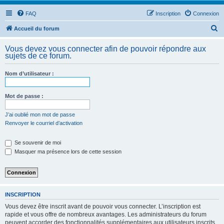
FAQ
Inscription
Connexion
R
Accueil du forum
e
Vous devez vous connecter afin de pouvoir répondre aux
c
sujets de ce forum.
h
Nom d’utilisateur :
e
r
Mot de passe :
c
h
J’ai oublié mon mot de passe
Renvoyer le courriel d’activation
e
r
Se souvenir de moi
Masquer ma présence lors de cette session
INSCRIPTION
Vous devez être inscrit avant de pouvoir vous connecter. L’inscription est
rapide et vous offre de nombreux avantages. Les administrateurs du forum
peuvent accorder des fonctionnalités supplémentaires aux utilisateurs inscrits.