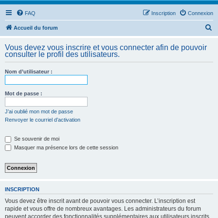
FAQ
Inscription
Connexion
R
Accueil du forum
e
Vous devez vous inscrire et vous connecter afin de pouvoir
c
consulter le profil des utilisateurs.
h
Nom d’utilisateur :
e
r
Mot de passe :
c
h
J’ai oublié mon mot de passe
Renvoyer le courriel d’activation
e
r
Se souvenir de moi
Masquer ma présence lors de cette session
INSCRIPTION
Vous devez être inscrit avant de pouvoir vous connecter. L’inscription est
rapide et vous offre de nombreux avantages. Les administrateurs du forum
peuvent accorder des fonctionnalités supplémentaires aux utilisateurs inscrits.