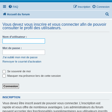
FAQ
Inscription
Connexion
R
Accueil du forum
e
Vous devez vous inscrire et vous connecter afin de pouvoir
c
consulter le profil des utilisateurs.
h
Nom d’utilisateur :
e
r
Mot de passe :
c
h
J’ai oublié mon mot de passe
Renvoyer le courriel d’activation
e
r
Se souvenir de moi
Masquer ma présence lors de cette session
INSCRIPTION
Vous devez être inscrit avant de pouvoir vous connecter. L’inscription est
rapide et vous offre de nombreux avantages. Les administrateurs du forum
peuvent accorder des fonctionnalités supplémentaires aux utilisateurs inscrits.