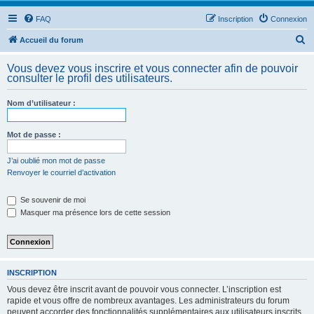
FAQ
Inscription
Connexion
R
Accueil du forum
e
Vous devez vous inscrire et vous connecter afin de pouvoir
c
consulter le profil des utilisateurs.
h
Nom d’utilisateur :
e
r
Mot de passe :
c
h
J’ai oublié mon mot de passe
Renvoyer le courriel d’activation
e
r
Se souvenir de moi
Masquer ma présence lors de cette session
INSCRIPTION
Vous devez être inscrit avant de pouvoir vous connecter. L’inscription est
rapide et vous offre de nombreux avantages. Les administrateurs du forum
peuvent accorder des fonctionnalités supplémentaires aux utilisateurs inscrits.