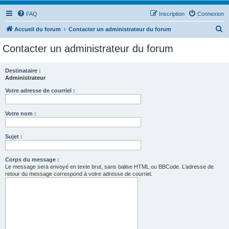
FAQ
Inscription
Connexion
R
Accueil du forum
Contacter un administrateur du forum
e
Contacter un administrateur du forum
c
h
Destinataire :
Administrateur
e
r
Votre adresse de courriel :
c
Votre nom :
h
e
Sujet :
r
Corps du message :
Le message sera envoyé en texte brut, sans balise HTML ou BBCode. L’adresse de
retour du message correspond à votre adresse de courriel.