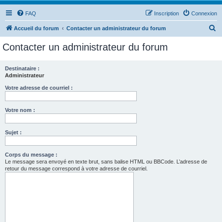
FAQ
Inscription
Connexion
R
Accueil du forum
Contacter un administrateur du forum
e
Contacter un administrateur du forum
c
h
Destinataire :
Administrateur
e
r
Votre adresse de courriel :
c
Votre nom :
h
e
Sujet :
r
Corps du message :
Le message sera envoyé en texte brut, sans balise HTML ou BBCode. L’adresse de
retour du message correspond à votre adresse de courriel.