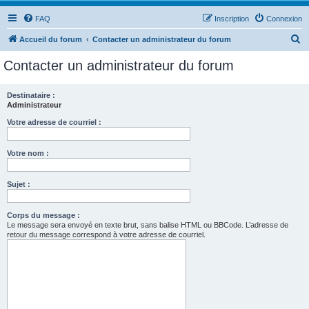
FAQ
Inscription
Connexion
R
Accueil du forum
Contacter un administrateur du forum
e
Contacter un administrateur du forum
c
h
Destinataire :
Administrateur
e
r
Votre adresse de courriel :
c
Votre nom :
h
e
Sujet :
r
Corps du message :
Le message sera envoyé en texte brut, sans balise HTML ou BBCode. L’adresse de
retour du message correspond à votre adresse de courriel.