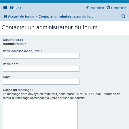
FAQ
Inscription
Connexion
R
Accueil du forum
Contacter un administrateur du forum
e
Contacter un administrateur du forum
c
h
Destinataire :
Administrateur
e
r
Votre adresse de courriel :
c
Votre nom :
h
e
Sujet :
r
Corps du message :
Le message sera envoyé en texte brut, sans balise HTML ou BBCode. L’adresse de
retour du message correspond à votre adresse de courriel.