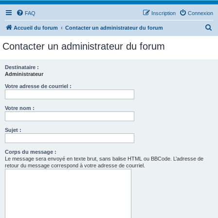
FAQ
Inscription
Connexion
R
Accueil du forum
Contacter un administrateur du forum
e
Contacter un administrateur du forum
c
h
Destinataire :
Administrateur
e
r
Votre adresse de courriel :
c
Votre nom :
h
e
Sujet :
r
Corps du message :
Le message sera envoyé en texte brut, sans balise HTML ou BBCode. L’adresse de
retour du message correspond à votre adresse de courriel.