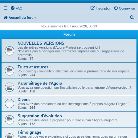
FAQ
Inscription
Connexion
R
Accueil du forum
e
Nous sommes le 07 août 2026, 08:23
c
Forum
h
NOUVELLES VERSIONS
e
Les dernières versions d'Agora-Project se trouvent ici !
N'hésitez pas à partager vos premières impressions ou suggestions de
r
correctifs.
Sujets :
74
c
Trucs et astuces
h
Pour ceux qui souhaitent aller plus loin dans le paramétrage de leur espace.
Sujets :
244
e
Paramétrage de l'Agora
r
Vous avez une question sur l'installation ou le paramétrage d'Agora-project ?
Sujets :
156
Divers
Vous avez des problèmes ou des interrogations à propos d'Agora Project ?
Sujets :
264
Suggestion d'évolution
Vous avez des idées à proposer pour faire évoluer Agora-Project ?
Sujets :
172
Témoignage
Faites part de votre expérience si vous avez des remarques ou un retour