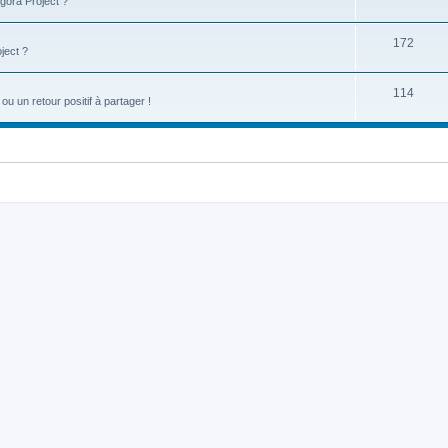
gora Project ?
172
ject ?
114
u un retour positif à partager !