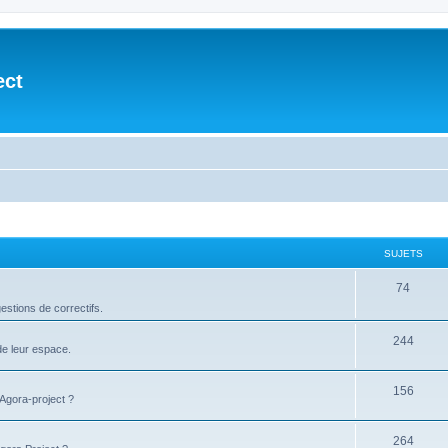
ect
SUJETS
74
stions de correctifs.
244
de leur espace.
156
'Agora-project ?
264