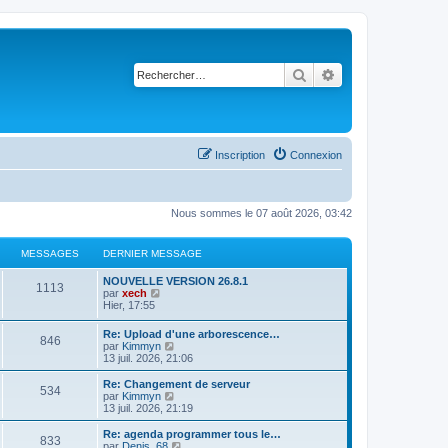
Rechercher
Recherche avancé
Inscription
Connexion
Nous sommes le 07 août 2026, 03:42
MESSAGES
DERNIER MESSAGE
NOUVELLE VERSION 26.8.1
1113
C
par
xech
o
Hier, 17:55
n
s
Re: Upload d'une arborescence…
846
u
C
par
Kimmyn
l
o
13 juil. 2026, 21:06
t
n
e
s
Re: Changement de serveur
r
534
u
C
par
Kimmyn
l
l
o
13 juil. 2026, 21:19
e
t
n
d
e
s
Re: agenda programmer tous le…
e
833
r
u
C
par
Denis_68
r