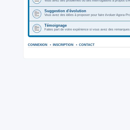
Vous avez des problèmes ou des interrogations à propos d'A
Suggestion d'évolution
Vous avez des idées à proposer pour faire évoluer Agora-Pro
Témoignage
Faites part de votre expérience si vous avez des remarques o
CONNEXION
•
INSCRIPTION
•
CONTACT