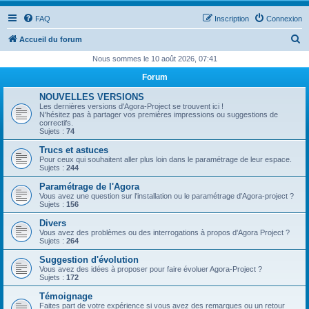
FAQ
Inscription
Connexion
R
Accueil du forum
e
Nous sommes le 10 août 2026, 07:41
c
Forum
h
NOUVELLES VERSIONS
e
Les dernières versions d'Agora-Project se trouvent ici !
N'hésitez pas à partager vos premières impressions ou suggestions de
r
correctifs.
Sujets :
74
c
Trucs et astuces
h
Pour ceux qui souhaitent aller plus loin dans le paramétrage de leur espace.
Sujets :
244
e
Paramétrage de l'Agora
r
Vous avez une question sur l'installation ou le paramétrage d'Agora-project ?
Sujets :
156
Divers
Vous avez des problèmes ou des interrogations à propos d'Agora Project ?
Sujets :
264
Suggestion d'évolution
Vous avez des idées à proposer pour faire évoluer Agora-Project ?
Sujets :
172
Témoignage
Faites part de votre expérience si vous avez des remarques ou un retour