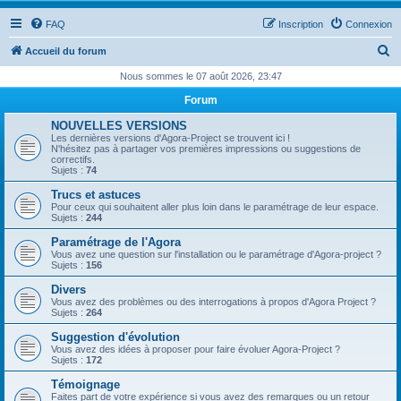
FAQ
Inscription
Connexion
R
Accueil du forum
e
Nous sommes le 07 août 2026, 23:47
c
Forum
h
NOUVELLES VERSIONS
e
Les dernières versions d'Agora-Project se trouvent ici !
N'hésitez pas à partager vos premières impressions ou suggestions de
r
correctifs.
Sujets :
74
c
Trucs et astuces
h
Pour ceux qui souhaitent aller plus loin dans le paramétrage de leur espace.
Sujets :
244
e
Paramétrage de l'Agora
r
Vous avez une question sur l'installation ou le paramétrage d'Agora-project ?
Sujets :
156
Divers
Vous avez des problèmes ou des interrogations à propos d'Agora Project ?
Sujets :
264
Suggestion d'évolution
Vous avez des idées à proposer pour faire évoluer Agora-Project ?
Sujets :
172
Témoignage
Faites part de votre expérience si vous avez des remarques ou un retour