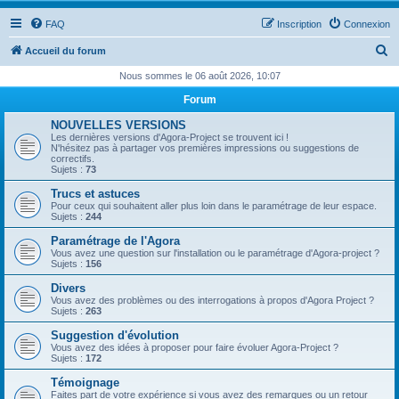
FAQ
Inscription
Connexion
R
Accueil du forum
e
Nous sommes le 06 août 2026, 10:07
c
Forum
h
NOUVELLES VERSIONS
e
Les dernières versions d'Agora-Project se trouvent ici !
N'hésitez pas à partager vos premières impressions ou suggestions de
r
correctifs.
Sujets :
73
c
Trucs et astuces
h
Pour ceux qui souhaitent aller plus loin dans le paramétrage de leur espace.
Sujets :
244
e
Paramétrage de l'Agora
r
Vous avez une question sur l'installation ou le paramétrage d'Agora-project ?
Sujets :
156
Divers
Vous avez des problèmes ou des interrogations à propos d'Agora Project ?
Sujets :
263
Suggestion d'évolution
Vous avez des idées à proposer pour faire évoluer Agora-Project ?
Sujets :
172
Témoignage
Faites part de votre expérience si vous avez des remarques ou un retour