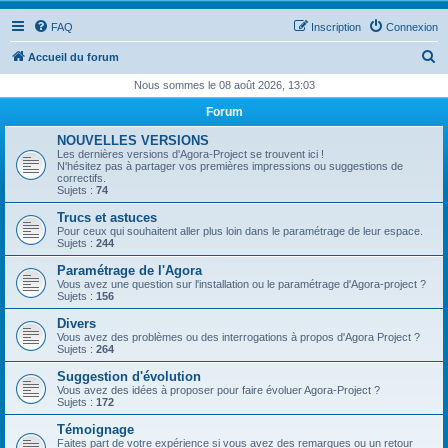
FAQ
Inscription
Connexion
R
Accueil du forum
e
Nous sommes le 08 août 2026, 13:03
c
Forum
h
NOUVELLES VERSIONS
e
Les dernières versions d'Agora-Project se trouvent ici !
N'hésitez pas à partager vos premières impressions ou suggestions de
r
correctifs.
Sujets :
74
c
Trucs et astuces
h
Pour ceux qui souhaitent aller plus loin dans le paramétrage de leur espace.
Sujets :
244
e
Paramétrage de l'Agora
r
Vous avez une question sur l'installation ou le paramétrage d'Agora-project ?
Sujets :
156
Divers
Vous avez des problèmes ou des interrogations à propos d'Agora Project ?
Sujets :
264
Suggestion d'évolution
Vous avez des idées à proposer pour faire évoluer Agora-Project ?
Sujets :
172
Témoignage
Faites part de votre expérience si vous avez des remarques ou un retour