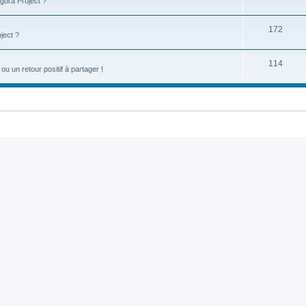
gora Project ?
172
ject ?
114
u un retour positif à partager !