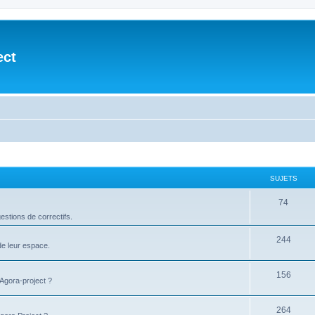
ect
SUJETS
74
stions de correctifs.
244
de leur espace.
156
'Agora-project ?
264