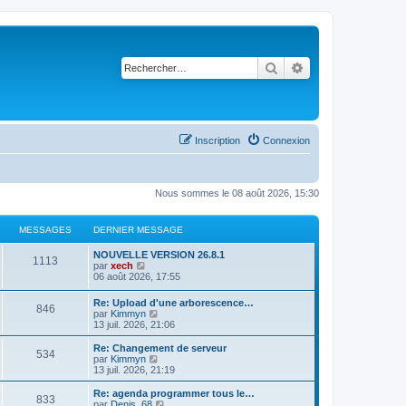
Rechercher
Recherche avancé
Inscription
Connexion
Nous sommes le 08 août 2026, 15:30
MESSAGES
DERNIER MESSAGE
NOUVELLE VERSION 26.8.1
1113
C
par
xech
o
06 août 2026, 17:55
n
s
Re: Upload d'une arborescence…
846
u
C
par
Kimmyn
l
o
13 juil. 2026, 21:06
t
n
e
s
Re: Changement de serveur
r
534
u
C
par
Kimmyn
l
l
o
13 juil. 2026, 21:19
e
t
n
d
e
s
Re: agenda programmer tous le…
e
833
r
u
C
par
Denis_68
r