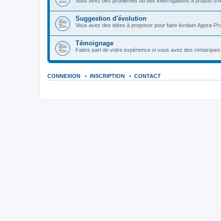
Vous avez des problèmes ou des interrogations à propos d'A
Suggestion d'évolution
Vous avez des idées à proposer pour faire évoluer Agora-Pro
Témoignage
Faites part de votre expérience si vous avez des remarques o
CONNEXION
•
INSCRIPTION
•
CONTACT