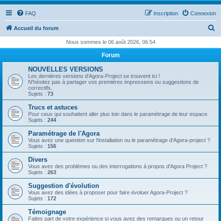
FAQ
Inscription
Connexion
R
Accueil du forum
e
Nous sommes le 06 août 2026, 06:54
c
Forum
h
NOUVELLES VERSIONS
e
Les dernières versions d'Agora-Project se trouvent ici !
N'hésitez pas à partager vos premières impressions ou suggestions de
r
correctifs.
Sujets :
73
c
Trucs et astuces
h
Pour ceux qui souhaitent aller plus loin dans le paramétrage de leur espace.
Sujets :
244
e
Paramétrage de l'Agora
r
Vous avez une question sur l'installation ou le paramétrage d'Agora-project ?
Sujets :
156
Divers
Vous avez des problèmes ou des interrogations à propos d'Agora Project ?
Sujets :
263
Suggestion d'évolution
Vous avez des idées à proposer pour faire évoluer Agora-Project ?
Sujets :
172
Témoignage
Faites part de votre expérience si vous avez des remarques ou un retour