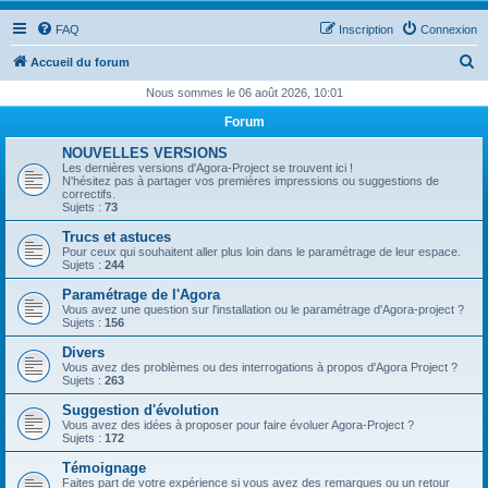
FAQ
Inscription
Connexion
R
Accueil du forum
e
Nous sommes le 06 août 2026, 10:01
c
Forum
h
NOUVELLES VERSIONS
e
Les dernières versions d'Agora-Project se trouvent ici !
N'hésitez pas à partager vos premières impressions ou suggestions de
r
correctifs.
Sujets :
73
c
Trucs et astuces
h
Pour ceux qui souhaitent aller plus loin dans le paramétrage de leur espace.
Sujets :
244
e
Paramétrage de l'Agora
r
Vous avez une question sur l'installation ou le paramétrage d'Agora-project ?
Sujets :
156
Divers
Vous avez des problèmes ou des interrogations à propos d'Agora Project ?
Sujets :
263
Suggestion d'évolution
Vous avez des idées à proposer pour faire évoluer Agora-Project ?
Sujets :
172
Témoignage
Faites part de votre expérience si vous avez des remarques ou un retour