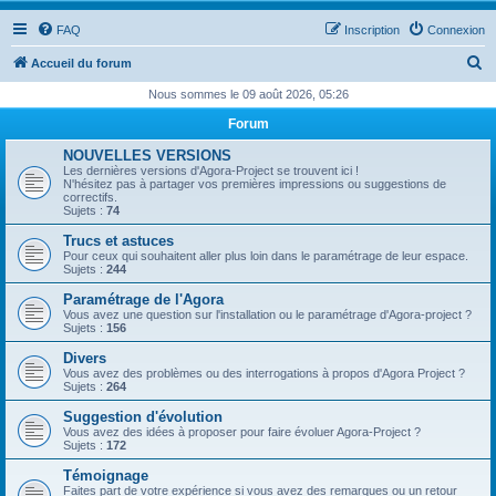
FAQ
Inscription
Connexion
R
Accueil du forum
e
Nous sommes le 09 août 2026, 05:26
c
Forum
h
NOUVELLES VERSIONS
e
Les dernières versions d'Agora-Project se trouvent ici !
N'hésitez pas à partager vos premières impressions ou suggestions de
r
correctifs.
Sujets :
74
c
Trucs et astuces
h
Pour ceux qui souhaitent aller plus loin dans le paramétrage de leur espace.
Sujets :
244
e
Paramétrage de l'Agora
r
Vous avez une question sur l'installation ou le paramétrage d'Agora-project ?
Sujets :
156
Divers
Vous avez des problèmes ou des interrogations à propos d'Agora Project ?
Sujets :
264
Suggestion d'évolution
Vous avez des idées à proposer pour faire évoluer Agora-Project ?
Sujets :
172
Témoignage
Faites part de votre expérience si vous avez des remarques ou un retour