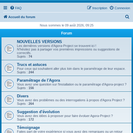
FAQ
Inscription
Connexion
R
Accueil du forum
e
Nous sommes le 09 août 2026, 09:25
c
Forum
h
NOUVELLES VERSIONS
e
Les dernières versions d'Agora-Project se trouvent ici !
N'hésitez pas à partager vos premières impressions ou suggestions de
r
correctifs.
Sujets :
74
c
Trucs et astuces
h
Pour ceux qui souhaitent aller plus loin dans le paramétrage de leur espace.
Sujets :
244
e
Paramétrage de l'Agora
r
Vous avez une question sur l'installation ou le paramétrage d'Agora-project ?
Sujets :
156
Divers
Vous avez des problèmes ou des interrogations à propos d'Agora Project ?
Sujets :
264
Suggestion d'évolution
Vous avez des idées à proposer pour faire évoluer Agora-Project ?
Sujets :
172
Témoignage
Faites part de votre expérience si vous avez des remarques ou un retour