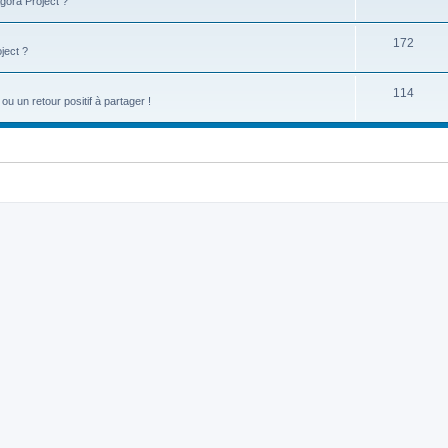
gora Project ?
172
ject ?
114
u un retour positif à partager !