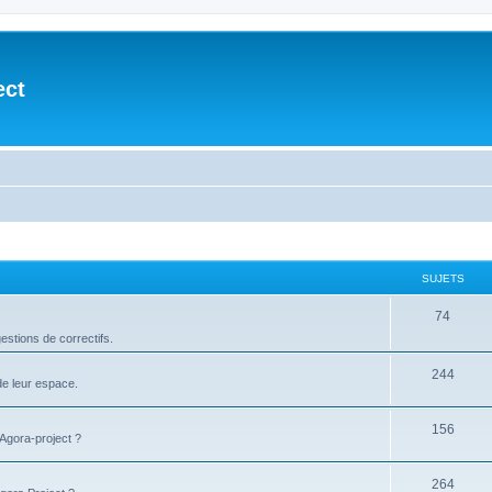
ect
SUJETS
74
stions de correctifs.
244
de leur espace.
156
'Agora-project ?
264