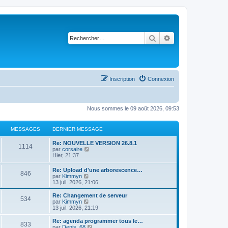
Rechercher
Recherche avancé
Inscription
Connexion
Nous sommes le 09 août 2026, 09:53
MESSAGES
DERNIER MESSAGE
Re: NOUVELLE VERSION 26.8.1
1114
C
par
corsaire
o
Hier, 21:37
n
s
Re: Upload d'une arborescence…
846
u
C
par
Kimmyn
l
o
13 juil. 2026, 21:06
t
n
e
s
Re: Changement de serveur
r
534
u
C
par
Kimmyn
l
l
o
13 juil. 2026, 21:19
e
t
n
d
e
s
Re: agenda programmer tous le…
e
833
r
u
C
par
Denis_68
r