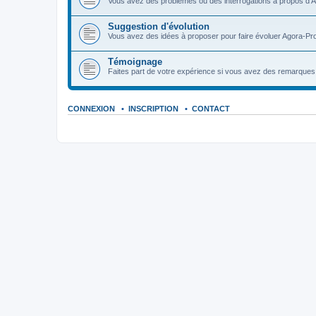
Vous avez des problèmes ou des interrogations à propos d'A
Suggestion d'évolution
Vous avez des idées à proposer pour faire évoluer Agora-Pro
Témoignage
Faites part de votre expérience si vous avez des remarques o
CONNEXION
•
INSCRIPTION
•
CONTACT