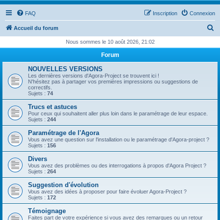
FAQ
Inscription
Connexion
R
Accueil du forum
e
Nous sommes le 10 août 2026, 21:02
c
Forum
h
NOUVELLES VERSIONS
e
Les dernières versions d'Agora-Project se trouvent ici !
N'hésitez pas à partager vos premières impressions ou suggestions de
r
correctifs.
Sujets :
74
c
Trucs et astuces
h
Pour ceux qui souhaitent aller plus loin dans le paramétrage de leur espace.
Sujets :
244
e
Paramétrage de l'Agora
r
Vous avez une question sur l'installation ou le paramétrage d'Agora-project ?
Sujets :
156
Divers
Vous avez des problèmes ou des interrogations à propos d'Agora Project ?
Sujets :
264
Suggestion d'évolution
Vous avez des idées à proposer pour faire évoluer Agora-Project ?
Sujets :
172
Témoignage
Faites part de votre expérience si vous avez des remarques ou un retour